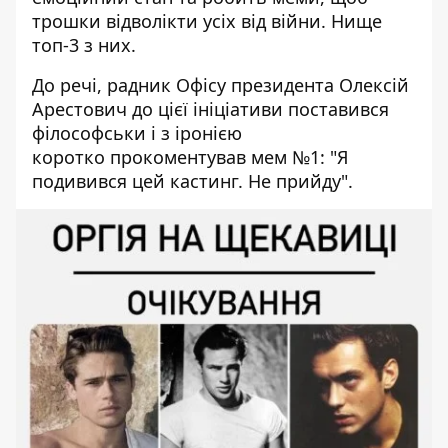
трошки відволікти усіх від війни. Нище
топ-3 з них.
До речі, радник Офісу президента Олексій
Арестович до цієї ініціативи поставився
філософськи і з іронією
коротко
прокоментував
мем №1: "Я
подивився цей кастинг. Не прийду".