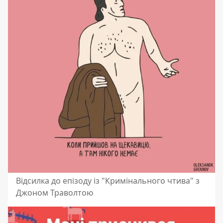
Відсилка до епізоду із "Кримінального чтива" з
Джоном Траволтою