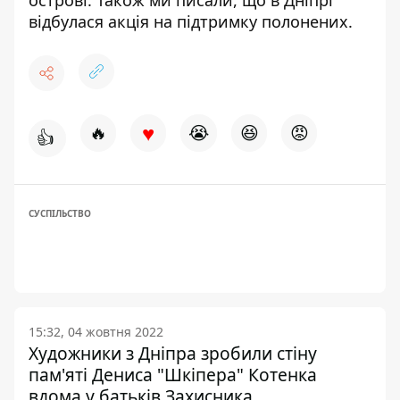
відбулася
акція на підтримку
полонених.
♥
🔥
😭
😆
😡
👍
СУСПІЛЬСТВО
15:32, 04 жовтня 2022
Художники з Дніпра зробили стіну
пам'яті Дениса "Шкіпера" Котенка
вдома у батьків Захисника