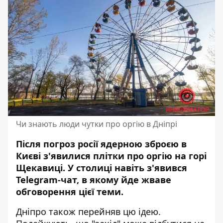
Чи знають люди чутки про оргію в Дніпрі
Після погроз росії ядерною зброєю в
Києві з'явилися
плітки про оргію
на горі
Щекавиці. У столиці навіть з'явився
Telegram-чат, в якому йде жваве
обговорення цієї теми.
Дніпро також перейняв цю ідею.