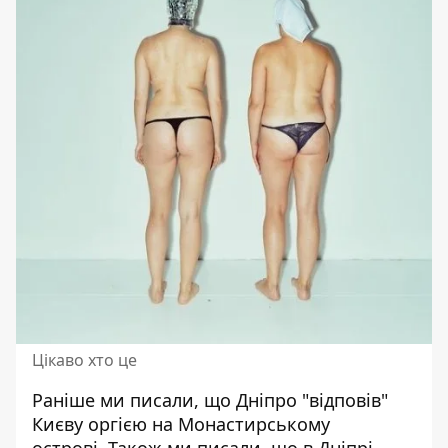
Цікаво хто це
Раніше ми писали, що
Дніпро "відповів"
Києву оргією на Монастирському
острові.
Також ми писали, що в Дніпрі