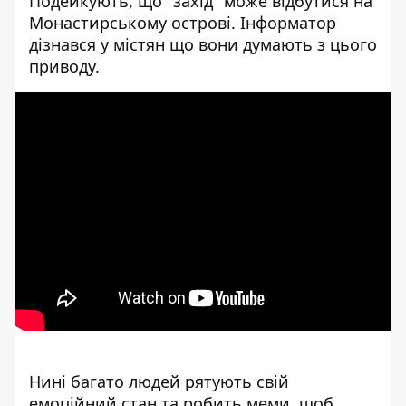
Подейкують, що "захід" може відбутися на
Монастирському острові. Інформатор
дізнався у містян що вони думають з цього
приводу.
Нині багато людей рятують свій
емоційний стан та робить меми, щоб