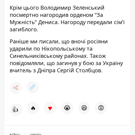
Крім цього Володимир Зеленський
посмертно
нагородив
орденом "За
Мужність" Дениса. Нагороду передали сім'ї
загиблого.
Раніше ми писали, що вночі
росіяни
ударили по
Нікопольському та
Синельниківському районах. Також
повідомляли, що загинув у бою за Україну
вчитель з Дніпра
Сергій Столбцов
.
♥
🔥
😭
😆
😡
👍
ВІЙНА
СМЕРТЬ