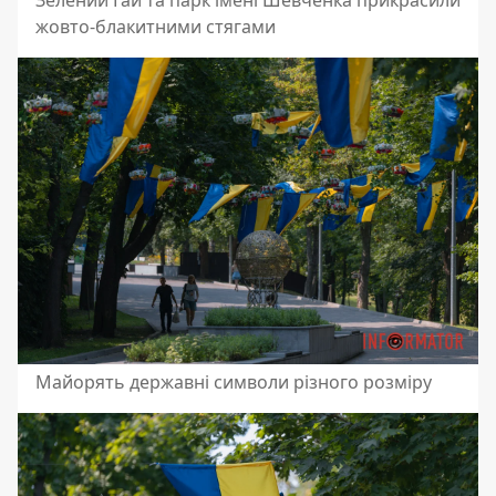
жовто-блакитними стягами
Майорять державні символи різного розміру