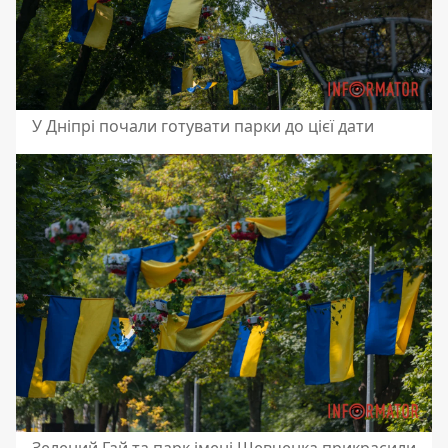
У Дніпрі почали готувати парки до цієї дати
Зелений Гай та парк імені Шевченка прикрасили