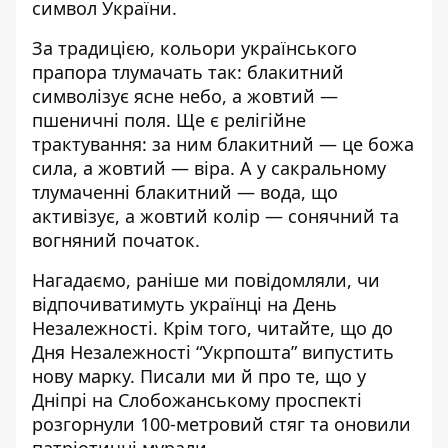
символ України.
За традицією, кольори українського
прапора тлумачать так: блакитний
символізує ясне небо, а жовтий —
пшеничні поля.
Ще є релігійне
трактування: за ним блакитний — це божа
сила, а жовтий — віра.
А у сакральному
тлумаченні блакитний — вода, що
активізує, а жовтий колір — сонячний та
вогняний початок.
Нагадаємо, раніше ми повідомляли, чи
відпочиватимуть
українці на День
Незалежності
. Крім того, читайте, що до
Дня Незалежності
“Укрпошта” випустить
нову марку
. Писали ми й про те, що у
Дніпрі на Слобожанському проспекті
розгорнули 100-метровий стяг
та оновили
патріотичні мурали.