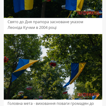
Свято до Дня прапора засноване указом
Леоніда Кучми в 2004 році
Головна мета - виховання поваги громадян до