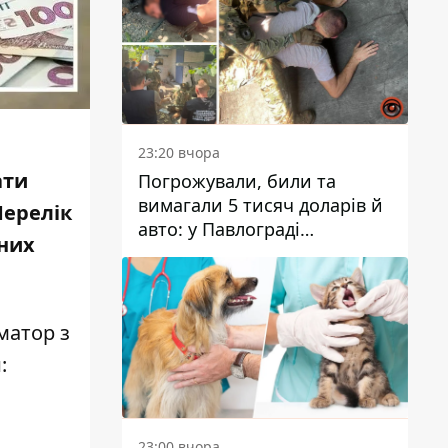
23:20 вчора
ати
Погрожували, били та
вимагали 5 тисяч доларів й
Перелік
авто: у Павлограді
аних
затримали двох чоловіків
матор з
:
23:00 вчора