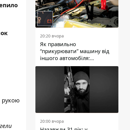
чепило
лок
20:20 вчора
Як правильно
“прикурювати” машину від
іншого автомобіля:
інструкція для водіїв
ю рукою
20:00 вчора
нгели
Назавжди 31 рік: у