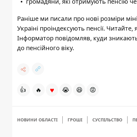
громадяни, які отримують пенсію чер
Раніше ми писали про
нові розміри мін
Україні проіндексують пенсії. Читайте, 
Інформатор повідомляв,
куди зникають
до пенсійного віку
.
♥
👍
🔥
😭
😆
😡
НОВИНИ ОБЛАСТІ
ГРОШІ
СУСПІЛЬСТВО
П