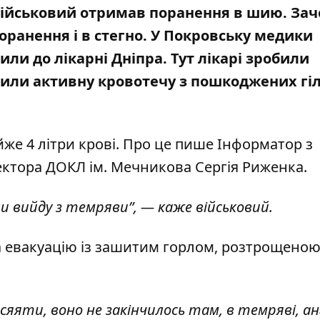
військовий отримав поранення в шию. За
поранення і в стегно. У Покровську медики
ли до лікарні Дніпра. Тут лікарі зробили
нили активну кровотечу з пошкоджених гі
же 4 літри крові. Про це пише Інформатор
з
ектора
ДОКЛ ім. Мечникова Сергія Риженка.
оли вийду з темряви”, — каже військовий.
а евакуацію із зашитим горлом, розтрощено
сяяти, воно не закінчилось там, в темряві, а