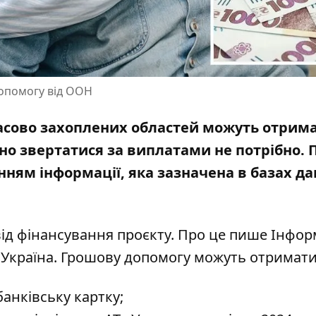
допомогу від ООН
асово захоплених областей можуть отрим
но звертатися за виплатами не потрібно. 
нням інформації, яка зазначена в базах д
ід фінансування проєкту. Про це пише Інфор
 Україна
. Грошову допомогу можуть отримати
банківську картку;