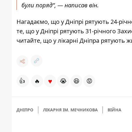
були поряд”, — написав він.
Нагадаємо, що
у Дніпрі
рятують 24-річн
те, що у Дніпрі рятують 31-річного Зах
читайте, що
у лікарні Дніпра
рятують ж
♥
👍
🔥
😭
😆
😡
ДНІПРО
ЛІКАРНЯ ІМ. МЕЧНИКОВА
ВІЙНА