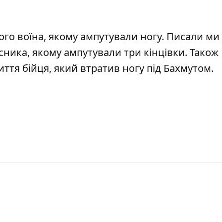
ого воїна
, якому ампутували ногу. Писали ми
исника,
якому ампутували три кінцівки
. Також
иття бійця
, який втратив ногу під Бахмутом.