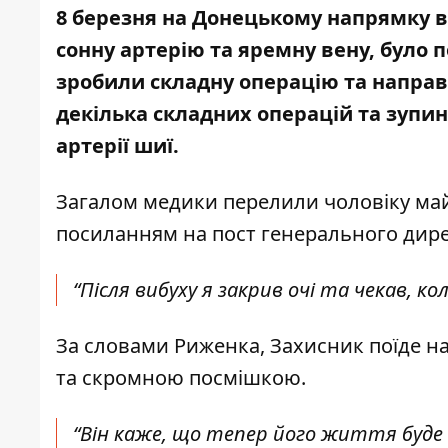
8 березня на Донецькому напрямку 
сонну артерію та яремну вену, було 
зробили складну операцію та направи
декілька складних операцій та зупи
артерії шиї.
Загалом медики перелили чоловіку май
посиланням на пост генерального дир
“Після вибуху я закрив очі та чекав, к
За словами Риженка, Захисник поїде н
та скромною посмішкою.
“Він каже, що тепер його життя буде 