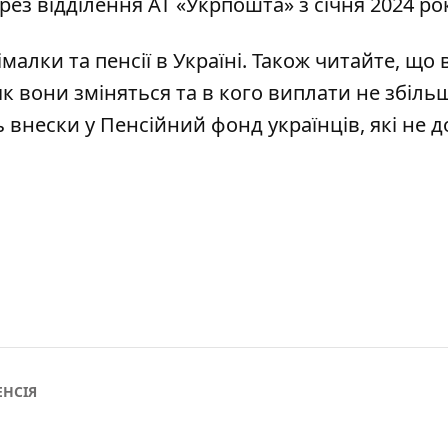
ез відділення АТ «Укрпошта» з січня 2024 рок
імалки та пенсії
в Україні. Також читайте, що 
як вони зміняться та
в кого виплати не збіль
 внески у Пенсійний фонд українців,
які не 
ЕНСІЯ