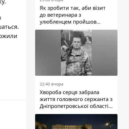
у.
Як зробити так, аби візит
до ветеринара з
в
улюбленцем пройшов
шаться
.
спокійно: прості поради
дожили
22:40 вчора
Хвороба серця забрала
життя головного сержанта з
Дніпропетровської області
Юрія Свистуна