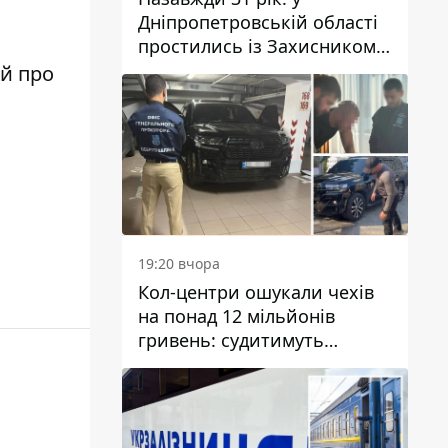
Дніпропетровській області
простились із Захисником
Олександром Рєпіним
 й про
19:20 вчора
Кол-центри ошукали чехів
на понад 12 мільйонів
гривень: судитимуть
дніпрянина, який
організував
транснаціональну злочинну
організацію