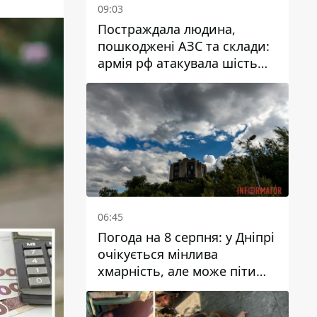
09:03
Постраждала людина,
пошкоджені АЗС та склади:
армія рф атакувала шість
районів Дніпропетровської
області
06:45
Погода на 8 серпня: у Дніпрі
очікується мінлива
хмарність, але може піти
дощ