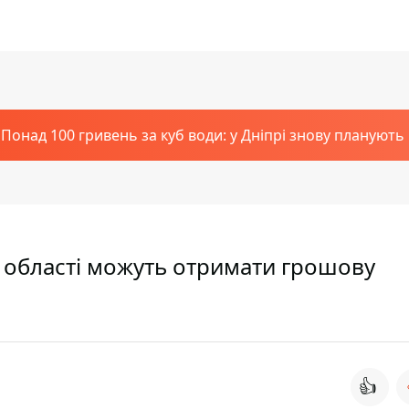
Понад 100 гривень за куб води: у Дніпрі знову планують
 області можуть отримати грошову
👍