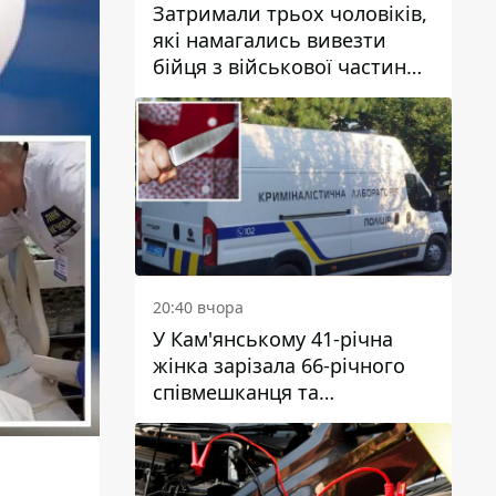
Затримали трьох чоловіків,
які намагались вивезти
бійця з військової частини
до Дніпра за 7 тисяч
доларів: серед них був лікар
20:40 вчора
У Кам'янському 41-річна
жінка зарізала 66-річного
співмешканця та
намагалась обманути
поліцейських