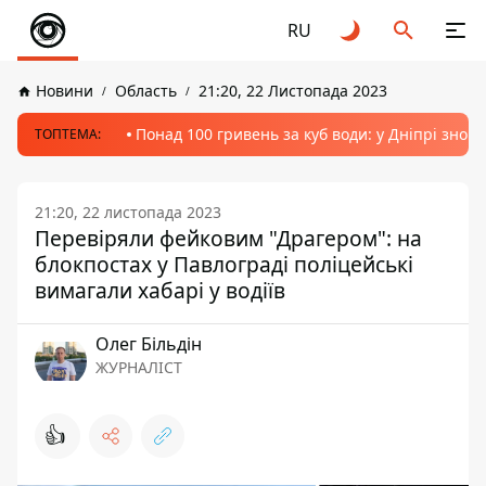
RU
Новини
Область
21:20, 22 Листопада 2023
Понад 100 гривень за куб води: у Дніпрі знов
ТОПТЕМА:
21:20, 22 листопада 2023
Перевіряли фейковим "Драгером": на
блокпостах у Павлограді поліцейські
вимагали хабарі у водіїв
Олег Більдін
ЖУРНАЛІСТ
👍