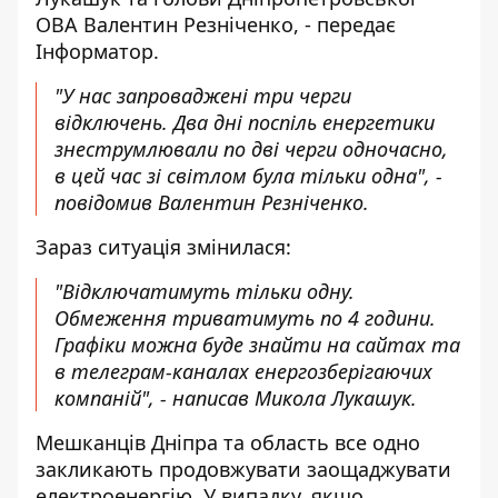
ОВА
Валентин Резніченко
, - передає
Інформатор.
"У нас запроваджені три черги
відключень. Два дні поспіль енергетики
знеструмлювали по дві черги одночасно,
в цей час зі світлом була тільки одна", -
повідомив Валентин Резніченко.
Зараз ситуація змінилася:
"Відключатимуть тільки одну.
Обмеження триватимуть по 4 години.
Графіки можна буде знайти на сайтах та
в телеграм-каналах енергозберігаючих
компаній", - написав Микола Лукашук.
Мешканців Дніпра та область все одно
закликають продовжувати заощаджувати
електроенергію. У випадку, якщо