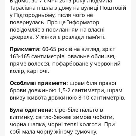
Відомо, зо 7 січня 2015 року Людмила
Тарасівна пішла з дому на вулиці Поштовій
у Підгородньому, після чого не
повернулась. Про це Інформатор
повідомляє з посиланням на власні
джерела. У жінки є розлади пам’яті.
Прикмети
: 60-65 років на вигляд, зріст
163-165 сантиметрів, овальне обличчя,
пряме волосся, пофарбоване у червоний
колір, карі очі.
Особливі прикмети
: шрам біля правої
брови довжиною 1,5-2 сантиметри, шрам
внизу живота довжиною 8-10 сантиметрів.
Була одягнена
: сіро-біле пальто в
клітинку, світло-бежеві зимові чоботи,
чорна шапка, чорні теплі колготи. При
собі мала чорну жіночу сумочку.