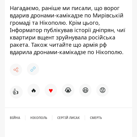
Нагадаємо, раніше ми писали,
що ворог
вдарив дронами-камікадзе по Мирівській
громаді та Нікополю
. Крім цього,
Інформатор публікував історії дніпрян,
чиї
квартири вщент зруйнувала російська
ракета
. Також читайте що
армія рф
вдарила дронами-камікадзе по Нікополю
.
♥
🔥
😭
😆
😡
👍
ВІЙНА
НІКОПОЛЬ
СЕРГІЙ ЛИСАК
СМЕРТЬ