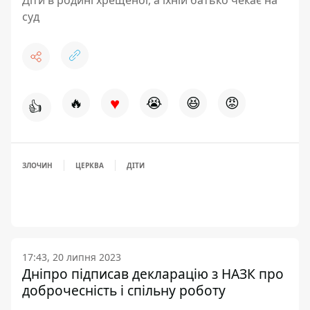
Діти в родині хрещеної, а їхній батько чекає на
суд
♥
🔥
😭
😆
😡
👍
ЗЛОЧИН
ЦЕРКВА
ДІТИ
17:43, 20 липня 2023
Дніпро підписав декларацію з НАЗК про
доброчесність і спільну роботу