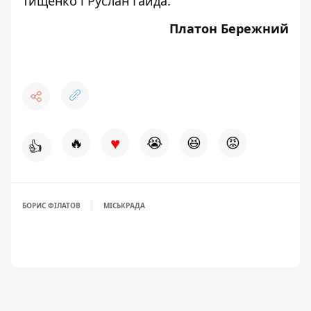
Тищенко і Руслан Гайда.
Платон Бережний
♥
🔥
😭
😆
😡
👍
БОРИС ФІЛАТОВ
МІСЬКРАДА