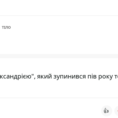
ТІЛО
ксандрією", який зупинився пів року т
👍