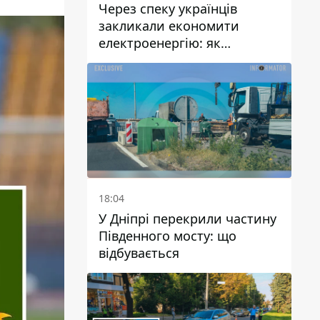
Через спеку українців
закликали економити
електроенергію: як
уникнути перевантаження
мереж
18:04
У Дніпрі перекрили частину
Південного мосту: що
відбувається