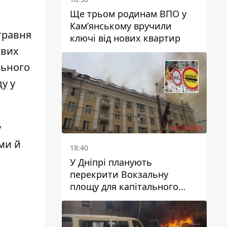
Ще трьом родинам ВПО у
Кам’янському вручили
травня
ключі від нових квартир
ивих
ального
у у
у
ми й
18:40
У Дніпрі планують
перекрити Вокзальну
площу для капітального
ремонту будинку, в який
влучила ворожа ракета: які
терміни