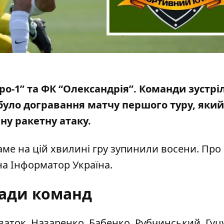
ро-1” та ФК “Олександрія”. Команди зустрі
 було догравання матчу першого туру, який
ну ракетну атаку
.
аме на цій хвилині гру зупинили восени. Про
на
Інформатор Україна
.
ади команд
Сваток, Назаренко, Бабенко, Рубчинський, Гуц