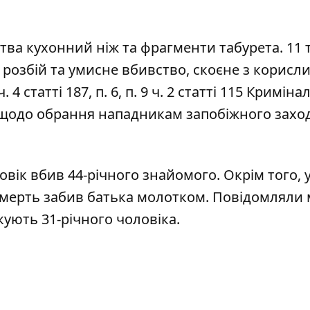
тва кухонний ніж та фрагменти табурета. 11 
розбій та умисне вбивство, скоєне з корисл
4 статті 187, п. 6, п. 9 ч. 2 статті 115 Кримін
 щодо обрання нападникам запобіжного заход
овік вбив 44-річного знайомого
. Окрім того, 
смерть забив батька молотком
. Повідомляли 
кують 31-річного чоловіка
.