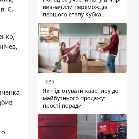
визначили переможців
в, Є.
першого етапу Кубка
України з вітрильного
спорту
енко,
нічев,
16:50
Як підготувати квартиру до
иченка
майбутнього продажу:
дбив
прості поради
.
го