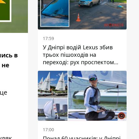
17:59
У Дніпрі водій Lexus збив
трьох пішоходів на
лись в
переході: рух проспектом
 не
Науки ускладнений
 це
17:00
уляк,
Понад 60 учасників: у Дніпрі