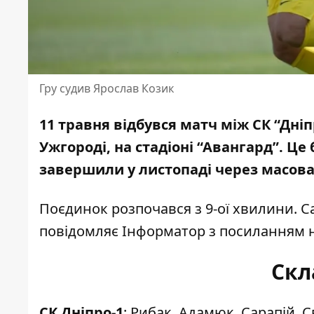
Гру судив Ярослав Козик
11 травня відбувся матч між СК “Дніп
Ужгороді, на стадіоні “Авангард”. Це
завершили у листопаді через
масова
Поєдинок розпочався з 9-ої хвилини. С
повідомляє Інформатор з посиланням 
Скл
СК Дніпро-1
: Рибак, Адамюк, Сарапій, 