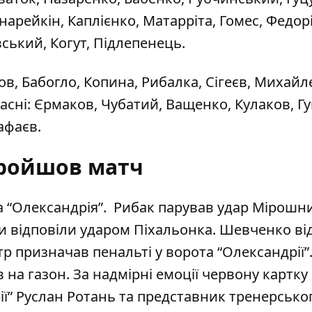
нарейкін, Каплієнко, Матарріта, Гомес, Федорі
вський, Когут, Підлепенець.
ов, Бабогло, Копина, Рибалка, Сігеєв, Михайл
сні: Єрмаков, Чубатий, Ващенко, Кулаков, Гу
афаєв.
ройшов матч
 “Олександрія”. Рибак парував удар Мірошн
ни відповіли ударом Піхальонка. Шевченко ві
ітр призначав пенальті у ворота “Олександрії”
на газон. За надмірні емоції червону картку
ї” Руслан Ротань та представник тренерсько