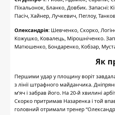
Піхальонок, Бланко, Довбик. Запасні: Кі
Пасіч, Хайнер, Лучкевич, Пеглоу, Танко
Олександрія
: Шевченко, Скорко, Логін
Кожушко, Ковалець, Мірошніченко. Запа
Матюшенко, Бондаренко, Кобзар, Муст
Як п
Першими удар у площину воріт завдала
з лінії штрафного майданчика. Дніпря
м’яч і забрав його. На 20-й хвилині арб
Скорко притримав Назаренка і той впав 
головний отримали тренер “Олександрі