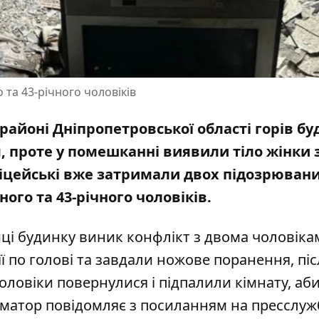
 та 43-річного чоловіків
 районі Дніпропетровської області горів бу
, проте у помешканні виявили тіло жінки 
іцейські вже
затримали двох підозрюван
ного та 43-річного чоловіків.
иці будинку виник конфлікт з двома чоловіка
її по голові та завдали ножове поранення, піс
оловіки повернулися і підпалили кімнату, аб
рматор повідомляє з
посиланням на пресслуж