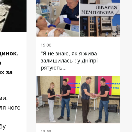
19:00
динок.
"Я не знаю, як я жива
залишилась": у Дніпрі
з
рятують
их
за
військовослужбовицю та
мати чотирьох дітей, яку
поранив КАБ
ми.
ля чого
и
бу
18:58