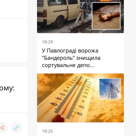
18:29
У Павлограді ворожа
"Бандероль" знищила
сортувальне депо
"Укрпошти" та вбила двох
працівниць
ому:
18:20