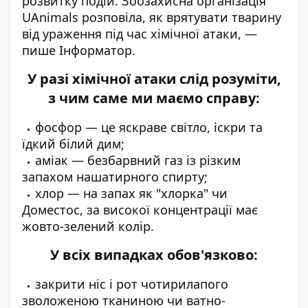
розвитку подій.
Зоозахисна організація
UAnimals
розповіла, як врятувати тварину
від ураження під час хімічної атаки, —
пише Інформатор.
У разі хімічної атаки слід розуміти,
з чим саме ми маємо справу:
фосфор — це яскраве світло, іскри та
їдкий білий дим;
аміак — безбарвний газ із різким
запахом нашатирного спирту;
хлор — на запах як "хлорка" чи
Доместос, за високої концентрації має
жовто-зелений колір.
У всіх випадках обов'язково:
закрити ніс і рот чотирилапого
зволоженою тканиною чи ватно-