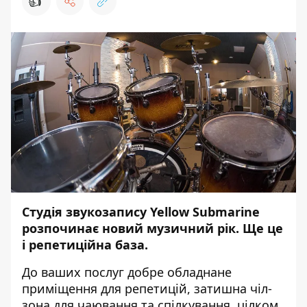
👍
Студія звукозапису Yellow Submarine
розпочинає новий музичний рік. Ще це
і репетиційна база.
До ваших послуг добре обладнане
приміщення для репетицій, затишна чіл-
зона для чаювання та спілкування, цілком