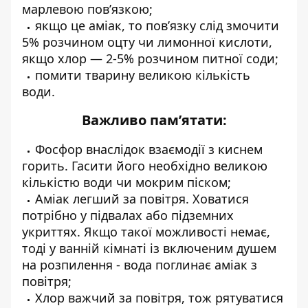
марлевою пов’язкою;
якщо це аміак, то пов’язку слід змочити
5% розчином оцту чи лимонної кислоти,
якщо хлор — 2-5% розчином питної соди;
помити тварину великою кількість
води.
Важливо пам’ятати:
Фосфор внаслідок взаємодії з киснем
горить. Гасити його необхідно великою
кількістю води чи мокрим піском;
Аміак легший за повітря. Ховатися
потрібно у підвалах або підземних
укриттях. Якщо такої можливості немає,
тоді у ванній кімнаті із включеним душем
на розпилення - вода поглинає аміак з
повітря;
Хлор важчий за повітря, тож рятуватися