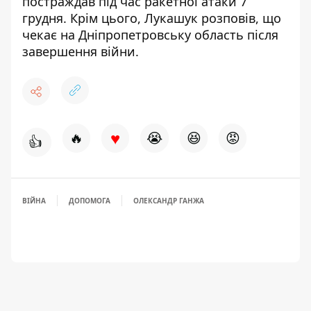
постраждав під час ракетної атаки 7
грудня
. Крім цього,
Лукашук розповів, що
чекає на Дніпропетровську область після
завершення війни
.
♥
🔥
😭
😆
😡
👍
ВІЙНА
ДОПОМОГА
ОЛЕКСАНДР ГАНЖА