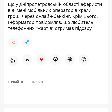
що
у Дніпропетровській області аферисти
від імені мобільних операторів крали
гроші через онлайн-банкінг
. Крім цього,
Інформатор повідомляв, що
любитель
телефонних “жартів” отримав підозру
.
♥
🔥
😭
😆
😡
👍
КРИВИЙ РІГ
ПОЛІЦІЯ