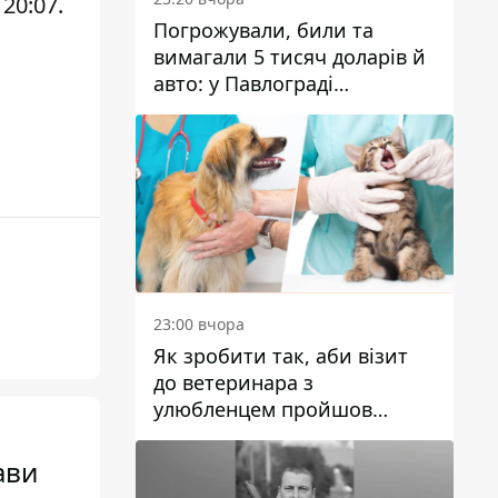
20:07.
Погрожували, били та
вимагали 5 тисяч доларів й
авто: у Павлограді
затримали двох чоловіків
23:00 вчора
Як зробити так, аби візит
до ветеринара з
улюбленцем пройшов
спокійно: прості поради
ави