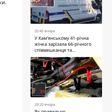
ки.
20:40 вчора
У Кам'янському 41-річна
жінка зарізала 66-річного
співмешканця та
намагалась обманути
поліцейських
20:20 вчора
Як правильно