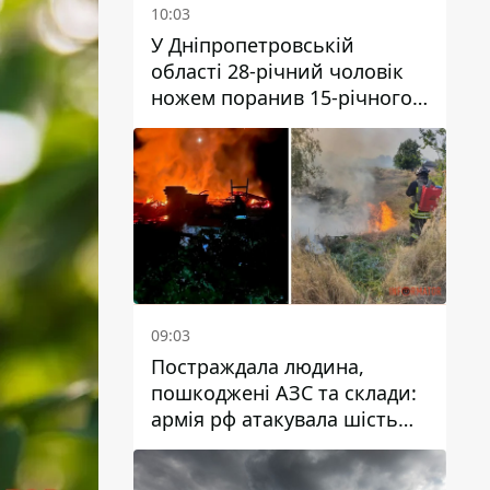
10:03
У Дніпропетровській
області 28-річний чоловік
ножем поранив 15-річного
хлопця
09:03
Постраждала людина,
пошкоджені АЗС та склади:
армія рф атакувала шість
районів Дніпропетровської
області