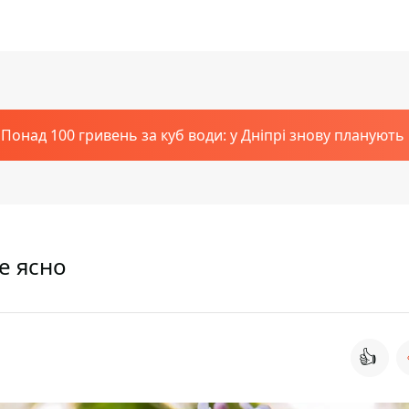
Понад 100 гривень за куб води: у Дніпрі знову планують
де ясно
👍