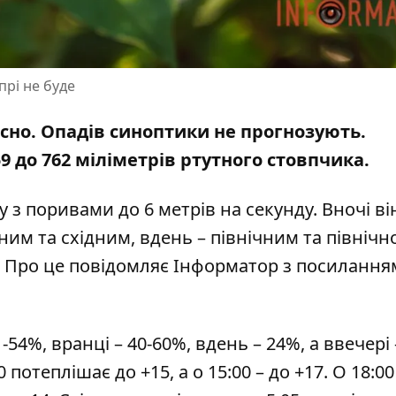
прі не буде
 ясно. Опадів синоптики не прогнозують.
 до 762 міліметрів ртутного стовпчика.
у з поривами до 6 метрів на секунду. Вночі ві
дним та східним, вдень – північним та північн
им. Про це повідомляє Інформатор з посилання
54%, вранці – 40-60%, вдень – 24%, а ввечері 
00 потеплішає до +15, а о 15:00 – до +17. О 18:0