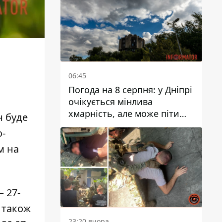
06:45
Погода на 8 серпня: у Дніпрі
очікується мінлива
хмарність, але може піти
н буде
дощ
о-
м на
– 27-
0 також
23:20 вчора