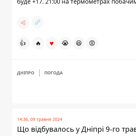
буде +17. 21:00 на термометрах побачимо 
♥
👍
🔥
😭
😆
😡
ДНІПРО
ПОГОДА
14:36, 09 травня 2024
Що відбувалось у Дніпрі 9-го тр