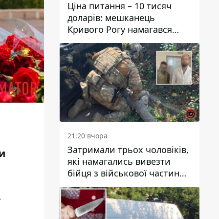
Ціна питання – 10 тисяч
доларів: мешканець
Кривого Рогу намагався
переправити чоловіка до
Словаччини
21:20 вчора
Затримали трьох чоловіків,
ди
які намагались вивезти
бійця з військової частини
до Дніпра за 7 тисяч
.
доларів: серед них був лікар