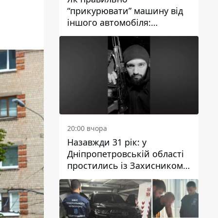
“прикурювати” машину від
іншого автомобіля:
інструкція для водіїв
20:00 вчора
Назавжди 31 рік: у
Дніпропетровській області
простились із Захисником
Олександром Рєпіним