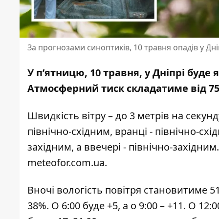
За прогнозами синоптиків, 10 травня опадів у Дні
У п’ятницю, 10 травня, у Дніпрі буде
Атмосферний тиск складатиме від 759
Швидкість вітру – до 3 метрів на секунд
північно-східним, вранці - північно-схі
західним, а ввечері - північно-західн
meteofor.com.ua
.
Вночі вологість повітря становитиме 51-
38%. О 6:00 буде +5, а о 9:00 – +11. О 12: