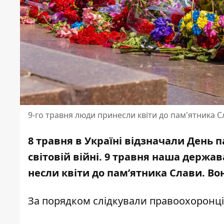
9-го травня люди принесли квіти до пам'ятника Сл
8 травня в Україні відзначали День 
світовій війні. 9 травня наша держа
несли квіти до пам’ятника Слави. Во
За порядком слідкували правоохоронці.