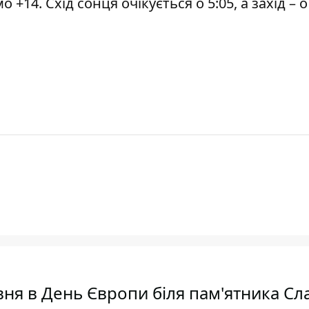
+14. Схід сонця очікується о 5:05, а захід – о 
авня в День Європи біля пам'ятника Сл