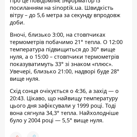
Про це повідомляє Інформатор із
посиланням на
sinoptik.ua
. Швидкість
вітру – до 5,6 метра за секунду впродовж
доби.
Вночі, близько 3:00, на стовпчиках
термометрів побачимо 21° тепла. О 12:00
температура підвищиться до 30° вище
нуля, а о 15:00 – стовпчики термометрів
показуватимуть 33° зі знаком «плюс».
Увечері, близько 21:00, надворі буде 28°
вище нуля.
Схід сонця очікується о 4:36, а захід — о
20:43. Цікаво, що найвищу температуру
цього дня зафіксували у 1999 році. Тоді
вона сягнула 34,3° тепла. Найхолодніше
було у 2004 році — 5,5° вище нуля.