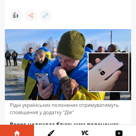
👍
Рідні українських полонених отримуватимуть
сповіщення у додатку "Дія"
Ворог надсилає близьким полонених
повідомлення з пропозиціями