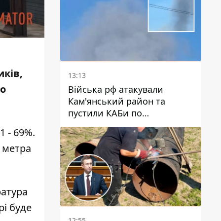
иків,
13:13
го
Війська рф атакували
Кам'янський район та
пустили КАБи по
Павлограду: постраждав
1 - 69%.
чоловік, в небо здіймається
5 метра
стовп диму
ратура
рі буде
12:55