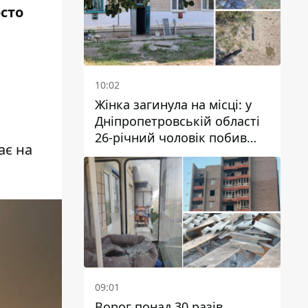
осто
10:02
Жінка загинула на місці: у
Дніпропетровській області
26-річний чоловік побив
ає на
трьох людей металевим
предметом
09:01
Ворог понад 30 разів