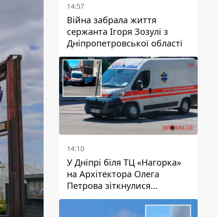
14:57
Війна забрала життя
сержанта Ігоря Зозулі з
Дніпропетровської області
14:10
У Дніпрі біля ТЦ «Нагорка»
на Архітектора Олега
Петрова зіткнулися
«швидка» та Toyota: трамваї
№5 затримуються