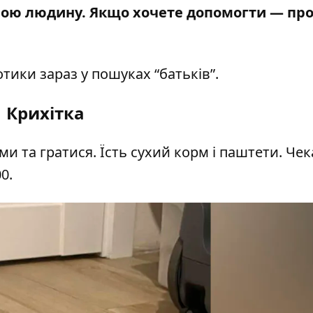
 свою людину. Якщо хочете допомогти — пр
отики зараз у пошуках “батьків”.
Крихітка
 та гратися. Їсть сухий корм і паштети. Чек
00
.