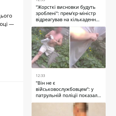
"Жорсткі висновки будуть
зроблені": прем'єр-міністр
цього
відреагував на кількаденну
році —
відсутність води у Марганці
12:33
"Він не є
військовослужбовцем": у
патрульній поліції показали
відео конфлікту з чоловіком
без ноги на проспекті Поля
у Дніпрі