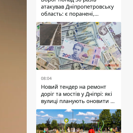
атакував Дніпропетровську
область: є поранені,
пошкоджені ліцей, будинки
та підприємства
08:04
Новий тендер на ремонт
доріг та мостів у Дніпрі: які
вулиці планують оновити та
скільки десятків мільйонів
гривень на це хочуть
витратити