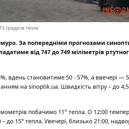
5 градусів тепла
похмуро. За попередніми прогнозами синопт
ладатиме від 747 до 749 міліметрів ртутно
8%, вдень становитиме 50 - 57%, а ввечері — 5
иланням на
sinoptik.ua
. Швидкість вітру – до 4,
рмометрів побачимо 11° тепла. О 12:00 темпе
 – до 15° тепла. Увечері, близько 21:00, надво