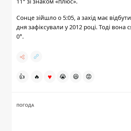
11° зі знаком «плюс».
Сонце зійшло о 5:05, а захід має відбу
дня зафіксували у 2012 році. Тоді вона 
0°.
♥
👍
🔥
😭
😆
😡
ПОГОДА