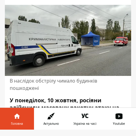
В наслідок обстрілу чимало будинків
пошкоджені
У понеділок, 10 жовтня, росіяни
здійснили масовану ракетну атаку на
Дніпропетровську область. Мешканці
Дніпра почули
багато вибухів
. В
Головна
Актуально
Україна на часі
Youtube
наслідок обстрілу чимало будинків