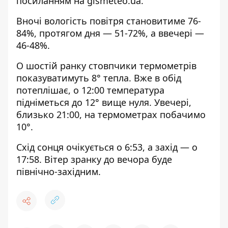
посиланням на
gismeteo.ua
.
Вночі вологість повітря становитиме 76-
84%, протягом дня — 51-72%, а ввечері —
46-48%.
О шостій ранку стовпчики термометрів
показуватимуть 8° тепла. Вже в обід
потеплішає, о 12:00 температура
підніметься до 12° вище нуля. Увечері,
близько 21:00, на термометрах побачимо
10°.
Схід сонця очікується о 6:53, а захід — о
17:58. Вітер зранку до вечора буде
північно-західним.