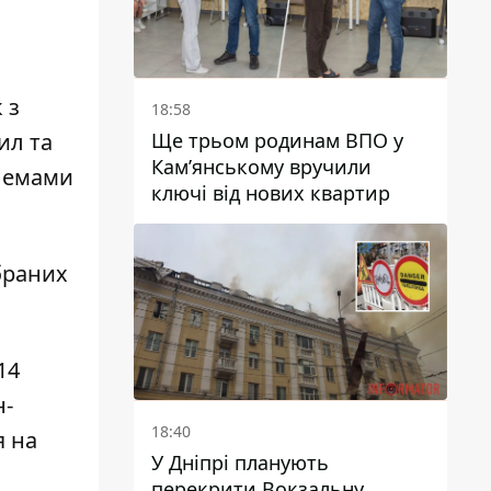
 з
18:58
Ще трьом родинам ВПО у
ил та
Кам’янському вручили
блемами
ключі від нових квартир
браних
14
н-
18:40
я на
У Дніпрі планують
перекрити Вокзальну