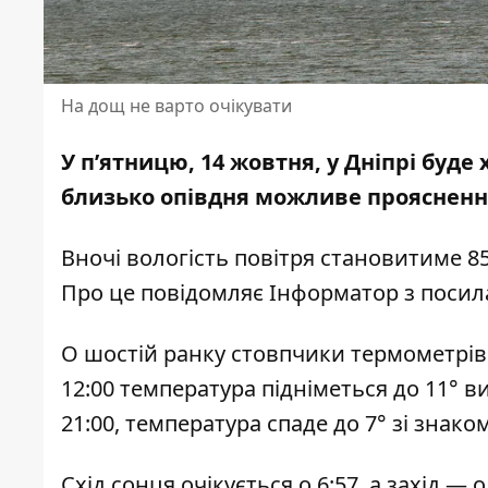
На дощ не варто очікувати
У п’ятницю, 14 жовтня, у Дніпрі буд
близько опівдня можливе проясненн
Вночі вологість повітря становитиме 85 
Про це повідомляє Інформатор з поси
О шостій ранку стовпчики термометрів 
12:00 температура підніметься до 11° ви
21:00, температура спаде до 7° зі знако
Схід сонця очікується о 6:57, а захід —