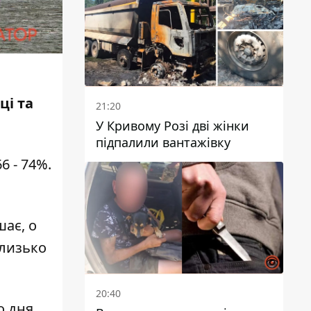
ці та
21:20
У Кривому Розі дві жінки
підпалили вантажівку
6 - 74%.
шає, о
близько
20:40
о дня