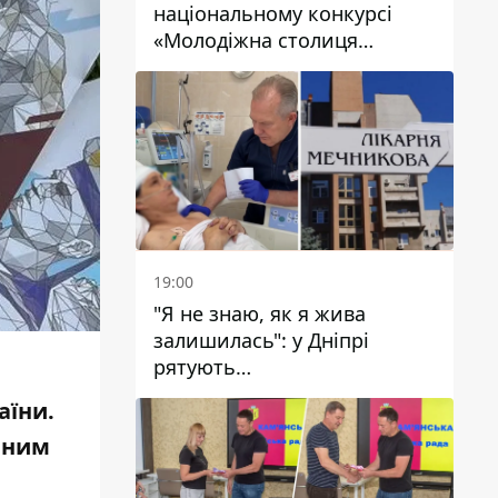
національному конкурсі
«Молодіжна столиця
України – 2026»
19:00
"Я не знаю, як я жива
залишилась": у Дніпрі
рятують
військовослужбовицю та
аїни.
мати чотирьох дітей, яку
йним
поранив КАБ