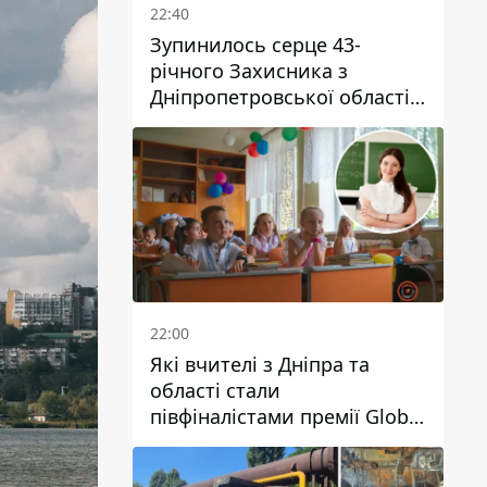
22:40
Зупинилось серце 43-
річного Захисника з
Дніпропетровської області
Євгена Зінченка
22:00
Які вчителі з Дніпра та
області стали
півфіналістами премії Global
Teacher Prize Ukraine 2026