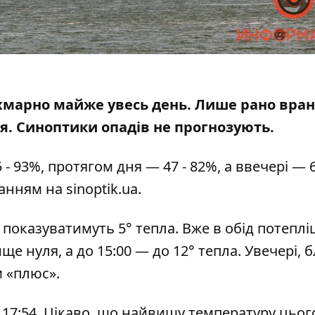
е хмарно майже увесь день. Лише рано вран
я. Синоптики опадів
не прогнозують
.
- 93%, протягом дня — 47 - 82%, а ввечері — 6
ланням на
sinoptik.ua
.
показуватимуть 5° тепла. Вже в обід потеплі
ще нуля, а до 15:00 — до 12° тепла. Увечері, 
м «плюс».
 о 17:54. Цікаво, що найвищу температуру цьог