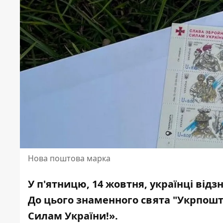
Нова поштова марка
У п'ятницю, 14 жовтня, українці від
До цього знаменного свята "
Укрпошт
Силам України!».