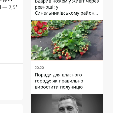
Вдарив ножем у живіт через
ревнощі: у
і — 7,5°
Синельниківському районі
затримали 49-річного
чоловіка за вбивство
20:20
Поради для власного
городу: як правильно
виростити полуницю