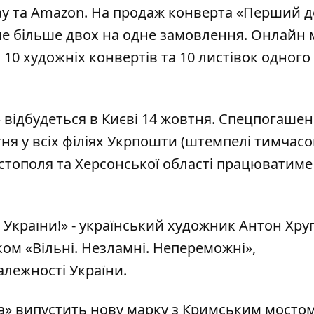
ay
та
Amazon
. На продаж конверта «Перший д
 не більше двох на одне замовлення. Онлайн
10 художніх конвертів та 10 листівок одного
ідбудеться в Києві 14 жовтня. Спецпогаше
ня у всіх філіях Укрпошти (штемпелі тимчас
стополя та Херсонської області працюватиме
країни!» - український художник Антон Хруп
ом «Вільні. Незламні. Непереможні»,
лежності України.
а» випустить
нову марку з Кримським мосто