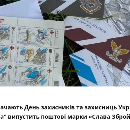
значають
День захисників та захисниць Укр
а
" випусти
ть
поштові марки
«Слава Збро