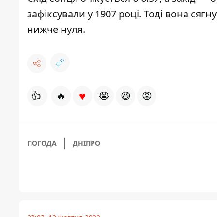
зафіксували у 1907 році. Тоді вона сягн
нижче нуля.
♥
👍
🔥
😭
😆
😡
ПОГОДА
ДНІПРО