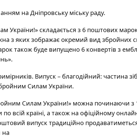
анням на Дніпровську міську раду.
 України!» складається з 6 поштових марок
жна з яких зображає окремий вид збройних с
марок також буде випущено 6 конвертів з ем
нь».
имірників. Випуск – благодійний: частина зі
Збройним Силам України.
ойним Силам України!» можна починаючи з 
по всій країні, а також на
офіційному онлай
 поштовий випуск традиційно продаватиметьс
 на