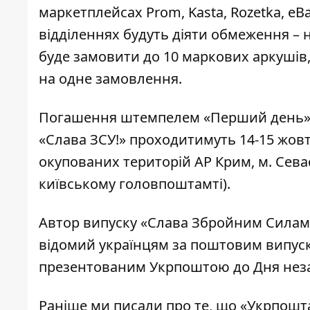
маркетплейсах
Prom
,
Kasta
,
Rozetka
,
eB
відділеннях будуть діяти обмеження –
буде замовити до 10 маркових аркушів, 
на одне замовлення.
Погашення штемпелем «Перший день» в
«Слава ЗСУ!» проходитимуть 14-15 жовт
окупованих територій АР Крим, м. Сева
київському головпоштамті).
Автор випуску «Слава Збройним Силам У
відомий українцям за поштовим випуск
презентованим Укрпоштою до Дня неза
Раніше ми писали про те, що «Укрпошт