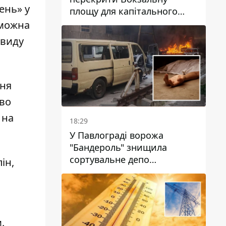
ень» у
площу для капітального
ремонту будинку, в який
 можна
влучила ворожа ракета: які
 виду
терміни
ння
ово
 на
18:29
У Павлограді ворожа
"Бандероль" знищила
сортувальне депо
ін,
"Укрпошти" та вбила двох
працівниць
м
.