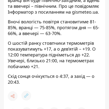
вранці він буде північно-західним, а вдень
та ввечері – північним. Про це повідомляє
Інформатор з посиланням на
gismeteo.ua
.
Вночі вологість повітря становитиме 81-
85%, вранці — 75-85%, протягом дня — 65-
66%, а ввечері — 63-70%.
О шостій ранку стовпчики термометрів
показуватимуть +17, а о дев’ятій – +19. О
12:00 температура підніметься до +22.
Увечері, близько 21:00, на термометрах
побачимо +21.
Схід сонця очікується о 4:37, а захід — о
20:43.