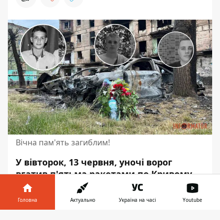
Вічна пам'ять загиблим!
У вівторок, 13 червня, уночі ворог
вгатив п'ятьма ракетами по Кривому
Рогу.
Вибухи лунали у різних частинах
міста
. Жертвами від цього теракту
Головна
Актуально
Україна на часі
Youtube
стали 12 людей, серед них - троє