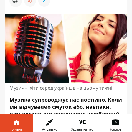
👍
Музичні хіти серед українців на цьому тижні
Музика супроводжує нас постійно. Коли
ми відчуваємо смуток або, навпаки,
нам весело, ми включаємо улюблений
трек. Коли радіємо перемогам наших
захисників або просто живемо.
Головна
Актуально
Україна на часі
Youtube