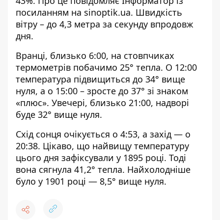
43%. Про це повідомляє Інформатор із
посиланням на
sinoptik.ua
. Швидкість
вітру – до 4,3 метра за секунду впродовж
дня.
Вранці, близько 6:00, на стовпчиках
термометрів побачимо 25° тепла. О 12:00
температура підвищиться до 34° вище
нуля, а о 15:00 – зросте до 37° зі знаком
«плюс». Увечері, близько 21:00, надворі
буде 32° вище нуля.
Схід сонця очікується о 4:53, а захід — о
20:38. Цікаво, що найвищу температуру
цього дня зафіксували у 1895 році. Тоді
вона сягнула 41,2° тепла. Найхолодніше
було у 1901 році — 8,5° вище нуля.