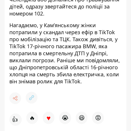
дітей, одразу звертайтеся до поліції за
номером 102.
Нагадаємо, у Кам’янському жінки
потрапили у скандал
через ефір в TikTok
про мобілізацію та ТЦК
. Також дивіться, у
TikTok 17-річного пасажира BMW, яка
потрапила
в смертельну ДТП у Дніпрі,
виклали погрози
. Раніше ми повідомляли,
що Дніпропетровській області 16-річного
хлопця на смерть
збила електричка, коли
він знімав ролик для TikTok
.
♥
🔥
😭
😆
😡
👍