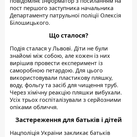
повідомляє Інформатор з посиланням на
пост першого заступника начальника
Департаменту патрульної поліції Олексія
Білошицького
.
Що сталося?
Подія сталася у Львові. Діти не були
знайомі між собою, але кожен із них
вирішив провести експеримент із
саморобною петардою. Для цього
використовували пластикову пляшку,
воду, фольгу та засіб для чищення труб.
Через хімічну реакцію пляшки вибухали.
Усіх трьох госпіталізували з серйозними
опіками обличчя.
Застереження для батьків і дітей
Нацполіція України
закликає батьків