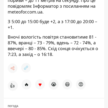
пориви – до 11 метрів на секунду. Про це
повідомляє Інформатор з посиланням на
meteofor.com.ua
.
З 5:00 до 15:00 буде +2, а з 17:00 до 20:00 –
+1.
Вночі вологість повітря становитиме 81 -
87%, вранці – 73 - 79%, вдень – 72 - 74%, а
ввечері – 80 - 85%. Схід сонця очікується о
7:23, а захід – о 16:18.
♥
🔥
😭
😆
😡
👍
ПОГОДА