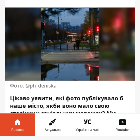
Фото: @ph_deniska
Цікаво уявити, які фото публікувало б
наше місто, якби воно мало свою
сторінку у соціальних мережах? Ми
знову забажали це перевірити і
відшукати найкращі світлини у
Головна
Актуально
Україна на часі
Youtube
соціальній мережі Instagram. Їх ми