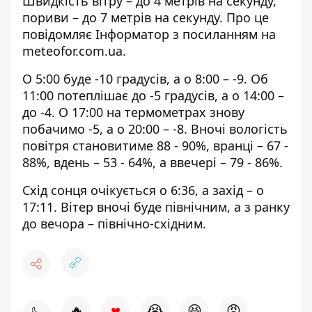
Швидкість вітру – до 4 метрів на секунду,
пориви – до 7 метрів на секунду. Про це
повідомляє Інформатор з посиланням на
meteofor.com.ua
.
О 5:00 буде -10 градусів, а о 8:00 – -9. Об
11:00 потеплішає до -5 градусів, а о 14:00 –
до -4. О 17:00 на термометрах знову
побачимо -5, а о 20:00 – -8. Вночі вологість
повітря становитиме 88 - 90%, вранці – 67 -
88%, вдень – 53 - 64%, а ввечері – 79 - 86%.
Схід сонця очікується о 6:36, а захід – о
17:11. Вітер вночі буде північним, а з ранку
до вечора – північно-східним.
♥
🔥
😭
😆
😡