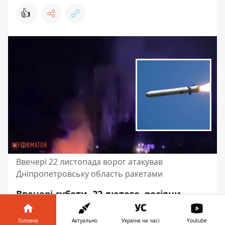
👍
Ввечері 22 листопада ворог атакував
Дніпропетровську область ракетами
Ввечері суботи, 22 лютого, росіяни
атакували Дніпропетровську область
ракетами. Вибухи пролунали у Кривому
Головна
Актуально
Україна на часі
Youtube