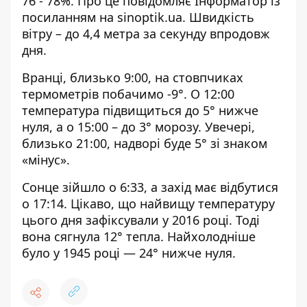
76 - 78%. Про це повідомляє Інформатор із
посиланням на
sinoptik.ua
. Швидкість
вітру – до 4,4 метра за секунду впродовж
дня.
Вранці, близько 9:00, на стовпчиках
термометрів побачимо -9°. О 12:00
температура підвищиться до 5° нижче
нуля, а о 15:00 – до 3° морозу. Увечері,
близько 21:00, надворі буде 5° зі знаком
«мінус».
Сонце зійшло о 6:33, а захід має відбутися
о 17:14. Цікаво, що найвищу температуру
цього дня зафіксували у 2016 році. Тоді
вона сягнула 12° тепла. Найхолодніше
було у 1945 році — 24° нижче нуля.