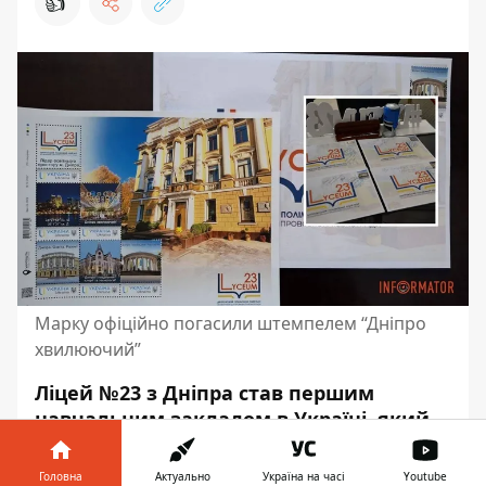
👍
Марку офіційно погасили штемпелем “Дніпро
хвилюючий”
Ліцей №23 з Дніпра став першим
навчальним закладом в Україні, який
отримав свою власну поштову марку. І
її вже офіційно погасили штемпелем
Головна
Актуально
Україна на часі
Youtube