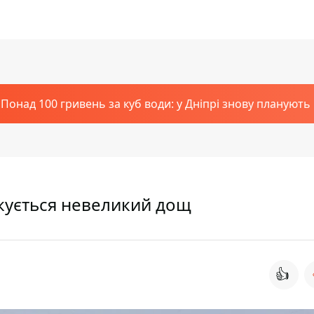
Понад 100 гривень за куб води: у Дніпрі знову планують
чікується невеликий дощ
👍