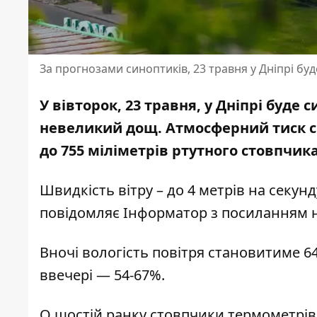
За прогнозами синоптиків, 23 травня у Дніпрі бу
У вівторок, 23 травня, у Дніпрі буде
невеликий дощ.
Атмосферний тиск 
до 755 міліметрів ртутного стовпчика
Швидкість вітру – до 4 метрів на секунд
повідомляє Інформатор з посиланням 
Вночі вологість повітря становитиме 64
ввечері — 54-67%.
О шостій ранку стовпчики термометрів п