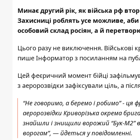
Минає другий рік, як війська рф вто
Захисниці роблять усе можливе, аби
особовий склад росіян, а й перетво
Цього разу не виключення. Військові 
пише Інформатор
з посиланням на пуб
Цей феєричний момент бійці зафільмув
з аеророзвідки зафіксували ціль, а піс
“Не говоримо, а беремо і робимо” - ця 
аеророзвідки Криворізька окрема бриг
знайшли і знищили ворожий “Бук-М2” в
ворогам”, — йдеться у повідомленні.