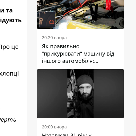
и та
відують
20:20 вчора
Як правильно
Про це
“прикурювати” машину від
іншого автомобіля:
інструкція для водіїв
хлопці
і
мерть
20:00 вчора
Назавжди 31 рік: у