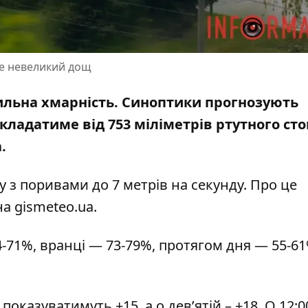
де невеликий дощ
 сильна хмарність. Синоптики прогнозують
складатиме
від 753 міліметрів ртутного ст
.
у з поривами до 7 метрів на секунду. Про це
на
gismeteo.ua
.
-71%, вранці — 73-79%, протягом дня — 55-61
оказуватимуть +15, а о дев’ятій – +18. О 12:0