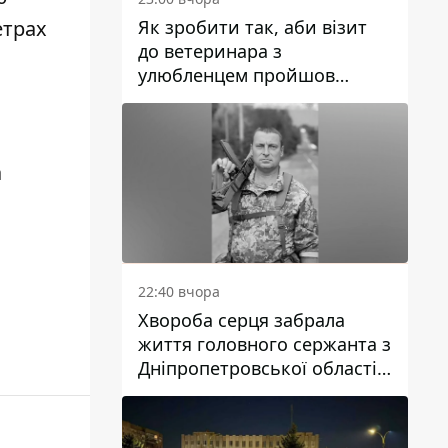
Як зробити так, аби візит
етрах
до ветеринара з
улюбленцем пройшов
спокійно: прості поради
а
22:40 вчора
Хвороба серця забрала
життя головного сержанта з
Дніпропетровської області
Юрія Свистуна