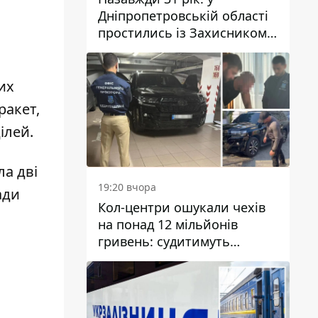
Дніпропетровській області
простились із Захисником
Олександром Рєпіним
их
ракет,
ілей.
а дві
19:20 вчора
ади
Кол-центри ошукали чехів
на понад 12 мільйонів
гривень: судитимуть
дніпрянина, який
організував
транснаціональну злочинну
організацію