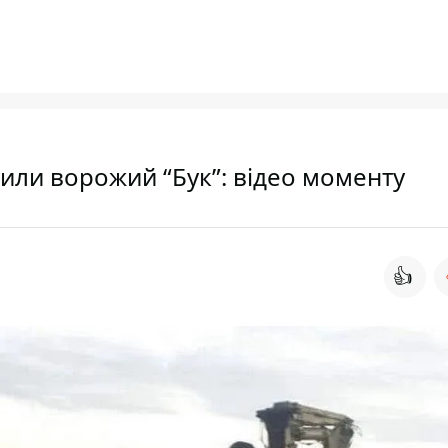
щили ворожий “Бук”: відео моменту
👍