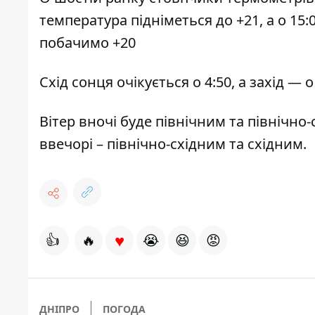
температура підніметься до +21, а о 15:
побачимо +20
Схід сонця очікується о 4:50, а захід — о
Вітер вночі буде північним та північно-
ввечорі – північно-східним та східним.
♥
👍
🔥
😭
😆
😡
ДНІПРО
ПОГОДА