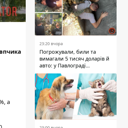
23:20 вчора
овпчика
Погрожували, били та
вимагали 5 тисяч доларів й
авто: у Павлограді
затримали двох чоловіків
%, а
0
23:00 вчора