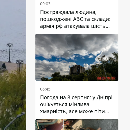
09:03
Постраждала людина,
пошкоджені АЗС та склади:
армія рф атакувала шість
районів Дніпропетровської
області
06:45
Погода на 8 серпня: у Дніпрі
очікується мінлива
хмарність, але може піти
дощ