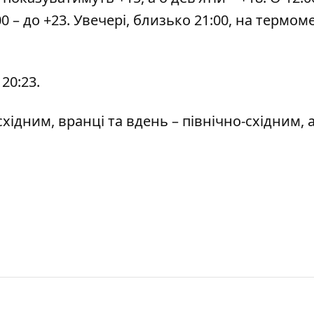
00 – до +23. Увечері, близько 21:00, на термом
 20:23.
східним, вранці та вдень – північно-східним, 