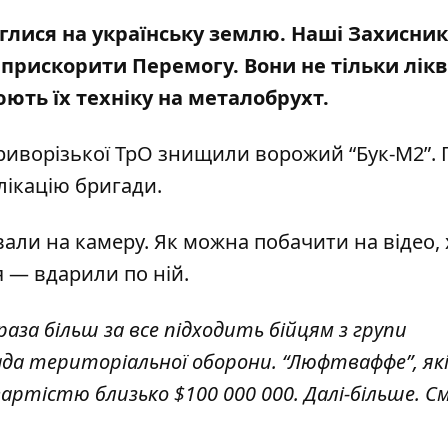
рглися на українську землю. Наші Захисник
 прискорити Перемогу. Вони не тільки лік
рюють
їх техніку на металобрухт
.
криворізької ТрО знищили ворожий “Бук-М2”. 
лікацію бригади
.
али на камеру. Як можна побачити на відео, 
ля — вдарили по ній.
фраза більш за все підходить бійцям з групи
ада територіальної оборони. “Люфтваффе”, як
артістю близько $100 000 000. Далі-більше.
С