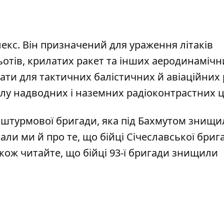
екс. Він призначений для ураження літаків
ольотів, крилатих ракет та інших аеродинамічн
вати для тактичних балістичних й авіаційних 
ілу надводних і наземних радіоконтрастних ц
ї штурмової бригади, яка під Бахмутом
знищил
али ми й про те, що бійці Січеславської бриг
акож читайте, що бійці 93-ї бригади
знищили