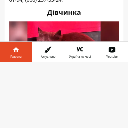
Дівчинка
Головна
Актуально
Україна на часі
Youtube
Інформатор у
Завантажити
телефоні
👉
Дівчинка терміново шукає дім. Вік
близько 6-7 місяців. Стерилізована,
оброблена від паразитів. Телефонуйте:
(066) 090-90-56
.