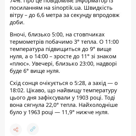
74%. Про це повідомляє Інформатор із
посиланням на sinoptik.ua
. Швидкість
вітру – до 6,6 метра за секунду впродовж
доби.
Вночі, близько 5:00, на стовпчиках
термометрів побачимо 3° тепла. О 11:00
температура підвищиться до 9° вище
нуля, а о 14:00 – зросте до 11° зі знаком
«плюс». Увечері, близько 23:00, надворі
буде 6° вище нуля.
Схід сонця очікується о 5:28, а захід — о
18:02. Цікаво, що найвищу температуру
цього дня зафіксували у 1903 році. Тоді
вона сягнула 22,0° тепла. Найхолодніше
було у 1963 році — 11,9° нижче нуля.