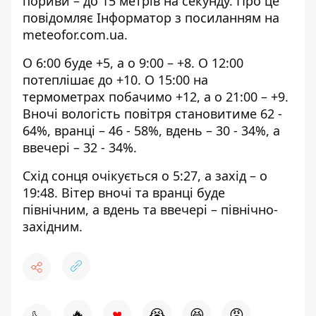
пориви – до 15 метрів на секунду. Про це
повідомляє Інформатор з посиланням на
meteofor.com.ua
.
О 6:00 буде +5, а о 9:00 – +8. О 12:00
потеплішає до +10. О 15:00 на
термометрах побачимо +12, а о 21:00 – +9.
Вночі вологість повітря становитиме 62 -
64%, вранці – 46 - 58%, вдень – 30 - 34%, а
ввечері – 32 - 34%.
Схід сонця очікується о 5:27, а захід – о
19:48. Вітер вночі та вранці буде
північним, а вдень та ввечері – північно-
західним.
♥
🔥
😭
😆
😡