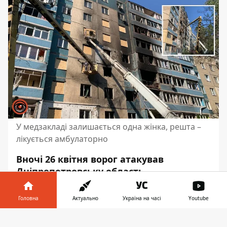
У медзакладі залишається одна жінка, решта –
лікується амбулаторно
Вночі 26 квітня ворог атакував
Дніпропетровську область
безпілотниками. Вибухи лунали у
Дніпровському районі, Кам’янському,
Головна
Актуально
Україна на часі
Youtube
Синельниківському та Нікопольському
Інформатор у
районах.
У Кам’янському спалахнула
Завантажити