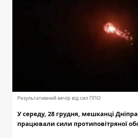
Результативний вечір від сил ППО
У середу, 28 грудня, мешканці Дніпра 
працювали
сили протиповітряної о