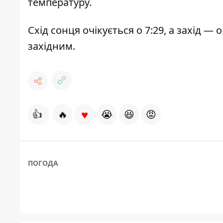
температуру.
Схід сонця очікується о 7:29, а захід — 
західним.
♥
👍
🔥
😭
😆
😡
ПОГОДА