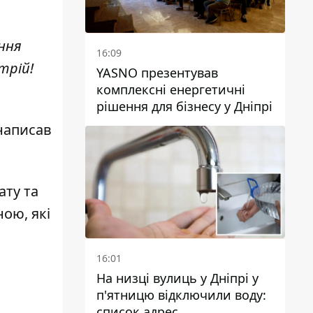
ння
16:09
трій!
YASNO презентував
комплексні енергетичні
рішення для бізнесу у Дніпрі
 написав
ату та
ою, які
16:01
На низці вулиць у Дніпрі у
п'ятницю відключили воду:
список адрес