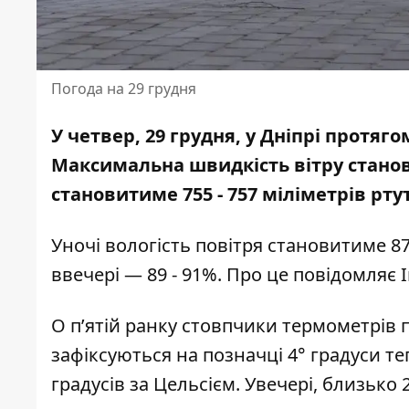
Погода на 29 грудня
У четвер, 29 грудня, у Дніпрі протяго
Максимальна швидкість вітру станов
становитиме 755 - 757
міліметрів рту
Уночі вологість повітря становитиме 87
ввечері — 89 - 91%. Про це повідомляє
О п’ятій ранку стовпчики термометрів 
зафіксуються на позначці 4° градуси те
градусів за Цельсієм. Увечері, близько