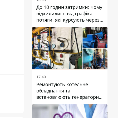
До 10 годин затримки: чому
відхилились від графіка
потяги, які курсують через
Дніпро та область
17:40
Ремонтують котельне
обладнання та
встановлюють генераторні
установки: як у Дніпрі
готуються до
опалювального сезону