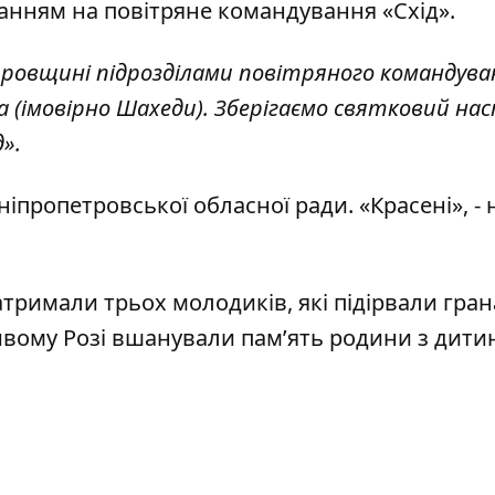
анням на повітряне командування «Схід».
ровщині підрозділами повітряного командува
 (імовірно Шахеди). Зберігаємо святковий нас
».
пропетровської обласної ради. «Красені», -
атримали трьох молодиків
, які підірвали гран
ивому Розі вшанували пам’ять
родини з дитин