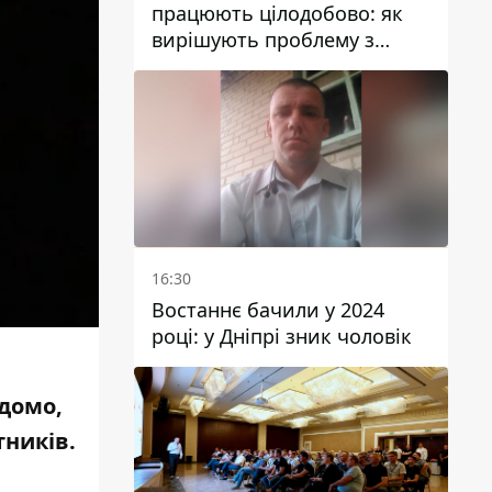
працюють цілодобово: як
вирішують проблему з
водою у Марганецькій
громаді
16:30
Востаннє бачили у 2024
році: у Дніпрі зник чоловік
ідомо,
тників.