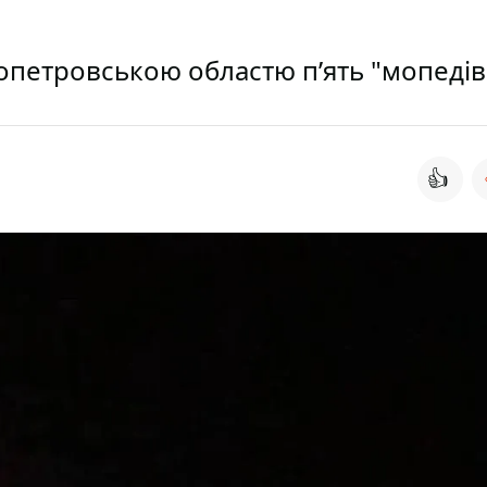
ропетровською областю п’ять "мопедів
👍