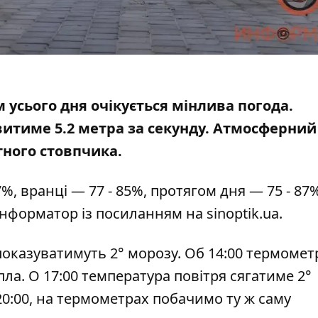
м усього дня очікується мінлива погода.
итиме 5.2 метра за секунду. Атмосферний
тного стовпчика
.
%, вранці — 77 - 85%, протягом дня — 75 - 87%
 Інформатор із посиланням на
sinoptik.ua
.
показуватимуть 2° морозу. Об 14:00 термомет
пла. О 17:00 температура повітря сягатиме 2°
 20:00, на термометрах побачимо ту ж саму