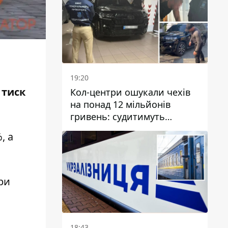
19:20
 тиск
Кол-центри ошукали чехів
на понад 12 мільйонів
гривень: судитимуть
дніпрянина, який
, а
організував
транснаціональну злочинну
організацію
ри
18:43