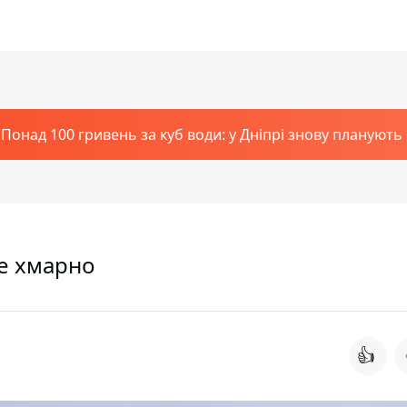
Понад 100 гривень за куб води: у Дніпрі знову планують
де хмарно
👍