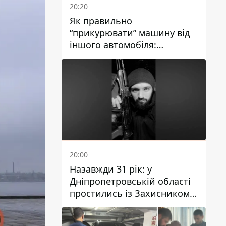
20:20
Як правильно
“прикурювати” машину від
іншого автомобіля:
інструкція для водіїв
20:00
Назавжди 31 рік: у
Дніпропетровській області
простились із Захисником
Олександром Рєпіним