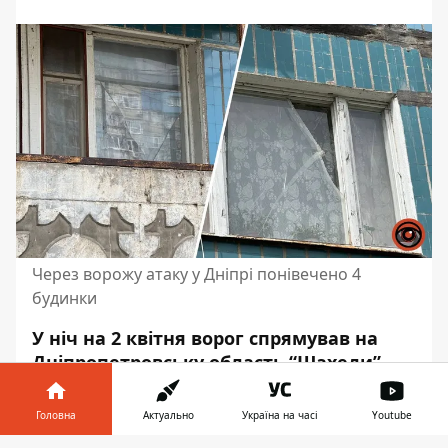
Через ворожу атаку у Дніпрі понівечено 4
будинки
У ніч на 2 квітня ворог спрямував на
Дніпропетровську область “Шахеди”.
Захисники неба
збили 9 безпілотників
над Дніпром
та 5 районах області:
Головна
Актуально
Україна на часі
Youtube
Дніпровському,
Нікопольському,