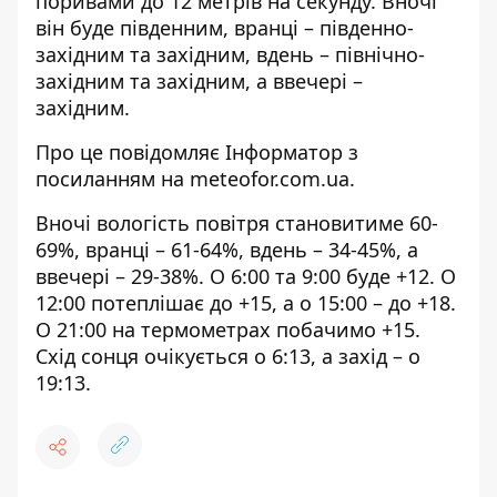
поривами до 12 метрів на секунду. Вночі
він буде південним, вранці – південно-
західним та західним, вдень – північно-
західним та західним, а ввечері –
західним.
Про це повідомляє Інформатор з
посиланням на
meteofor.com.ua
.
Вночі вологість повітря становитиме 60-
69%, вранці – 61-64%, вдень – 34-45%, а
ввечері – 29-38%. О 6:00 та 9:00 буде +12. О
12:00 потеплішає до +15, а о 15:00 – до +18.
О 21:00 на термометрах побачимо +15.
Схід сонця очікується о 6:13, а захід – о
19:13.