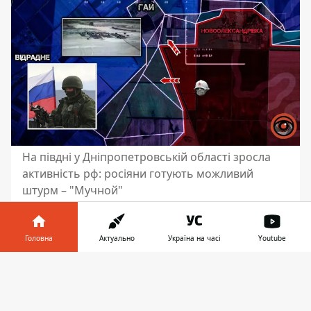
На півдні у Дніпропетровській області зросла
активність рф: росіяни готують можливий
штурм – "Мучной"
Війська рф продовжують спроби
наступу на Дніпропетровську область.
Головна
Актуально
Україна на часі
Youtube
На Олександрівському напрямку в селі
Інформатор у
Орестопіль “сіра зона” трохи
Завантажити
телефоні
👉
розтягнулась. За даними військового з
25-ї бригади з позивним “Мучной”, це