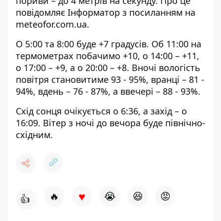
пориви – до 4 метрів на секунду. Про це
повідомляє Інформатор з посиланням на
meteofor.com.ua
.
О 5:00 та 8:00 буде +7 градусів. Об 11:00 на
термометрах побачимо +10, о 14:00 – +11,
о 17:00 – +9, а о 20:00 – +8. Вночі вологість
повітря становитиме 93 - 95%, вранці – 81 -
94%, вдень – 76 - 87%, а ввечері – 88 - 93%.
Схід сонця очікується о 6:36, а захід – о
16:09. Вітер з ночі до вечора буде північно-
східним.
♥
🔥
😭
😆
😡
👍