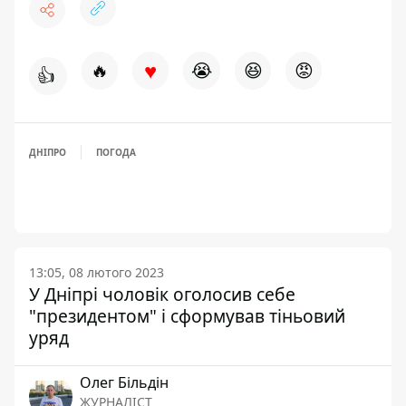
♥
🔥
😭
😆
😡
👍
ДНІПРО
ПОГОДА
13:05, 08 лютого 2023
У Дніпрі чоловік оголосив себе
"президентом" і сформував тіньовий
уряд
Олег Більдін
ЖУРНАЛІСТ