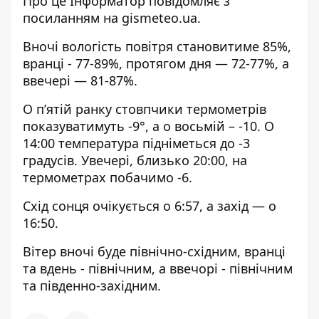
Про це Інформатор повідомляє з
посиланням на
gismeteo.ua
.
Вночі вологість повітря становитиме 85%,
вранці - 77-89%, протягом дня — 72-77%, а
ввечері — 81-87%.
О п’ятій ранку стовпчики термометрів
показуватимуть -9°, а о восьмій – -10. О
14:00 температура підніметься до -3
градусів. Увечері, близько 20:00, на
термометрах побачимо -6.
Схід сонця очікується о 6:57, а захід — о
16:50.
Вітер вночі буде північно-східним, вранці
та вдень - північним, а ввечорі - північним
та південно-західним.