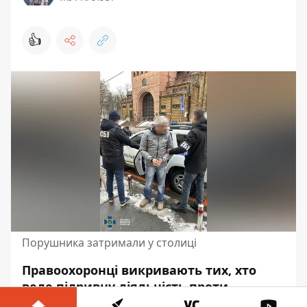
👍
Порушника затримали у столиці
Правоохоронці викривають тих, хто
веде підривну діяльність проти
державної безпеки Україні. Так, у Дніпрі