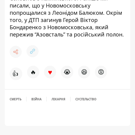
писали, що у Новомосковську
попрощалися з Леонідом Балюком
. Окрім
того,
у ДТП загинув Герой Віктор
Бондаренко з Новомосковська
, який
пережив “Азовсталь” та російський полон.
♥
🔥
😭
😆
😡
👍
СМЕРТЬ
ВІЙНА
ЛІКАРНЯ
СУСПІЛЬСТВО