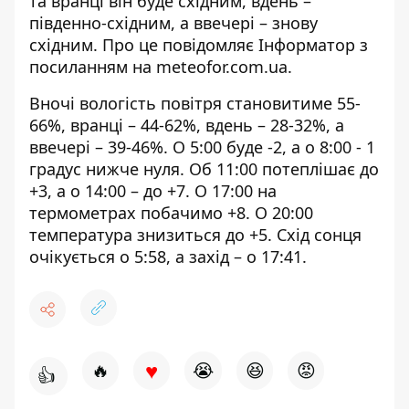
та вранці він буде східним, вдень –
південно-східним, а ввечері – знову
східним. Про це повідомляє Інформатор з
посиланням на meteofor.com.ua
.
Вночі вологість повітря становитиме 55-
66%, вранці – 44-62%, вдень – 28-32%, а
ввечері – 39-46%. О 5:00 буде -2, а о 8:00 - 1
градус нижче нуля. Об 11:00 потеплішає до
+3, а о 14:00 – до +7. О 17:00 на
термометрах побачимо +8. О 20:00
температура знизиться до +5. Схід сонця
очікується о 5:58, а захід – о 17:41.
♥
🔥
😭
😆
😡
👍