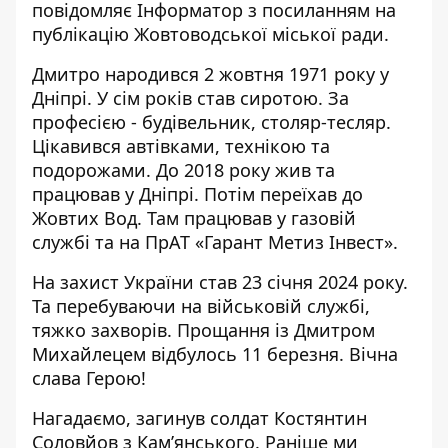
повідомляє Інформатор з
посиланням на
публікацію Жовтоводської міської ради
.
Дмитро народився 2 жовтня 1971 року у
Дніпрі. У сім років став сиротою. За
професією - будівельник, столяр-тесляр.
Цікавився автівками, технікою та
подорожами. До 2018 року жив та
працював у Дніпрі. Потім переїхав до
Жовтих Вод. Там працював у газовій
службі та на ПрАТ «Гарант Метиз Інвест».
На захист України став 23 січня 2024 року.
Та перебуваючи на військовій службі,
тяжко захворів. Прощання із Дмитром
Михайлецем відбулось 11 березня. Вічна
слава Герою!
Нагадаємо, загинув солдат
Костянтин
Соловйов з Кам’янського
. Раніше ми