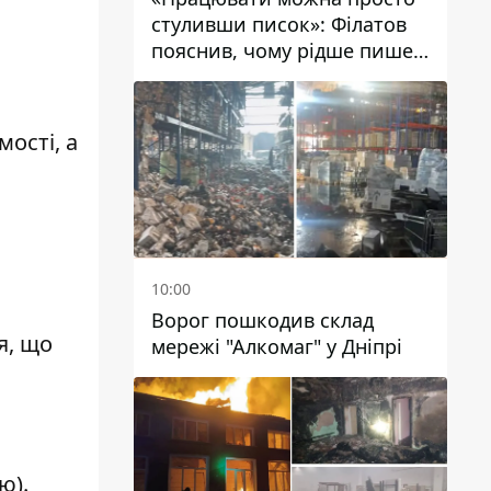
стуливши писок»: Філатов
пояснив, чому рідше пише у
соцмережах та
розкритикував медійність
чиновників
ості, а
10:00
Ворог пошкодив склад
я, що
мережі "Алкомаг" у Дніпрі
ю).