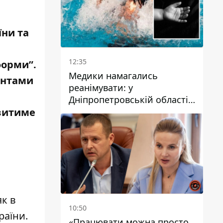
їни та
12:35
форми”.
Медики намагались
ентами
реанімувати: у
Дніпропетровській області
дворічний хлопчик потонув
овитиме
у басейні
к в
10:50
раїни.
«Працювати можна просто