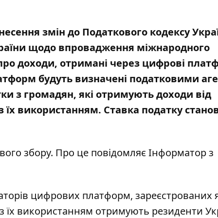
несення змін до Податкового кодексу Укра
країни щодо впровадження міжнародного
про доходи, отримані через цифрові плат
латформ будуть визначені податковими аг
ки з громадян, які отримують доходи від
 з їх використанням. Ставка податку стан
вого збору. Про це повідомляє Інформатор з
торів цифрових платформ, зареєстрованих я
ди з їх використанням отримують резиденти Ук