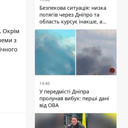
Безпекова ситуація: низка
потягів через Дніпро та
область курсує інакше, а
частину шляху замінили
. Окрім
автобусами та
леми з
електричками
ічного
14:46
У передмісті Дніпра
пролунав вибух: перші дані
від ОВА