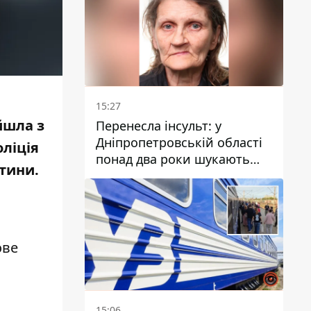
15:27
йшла з
Перенесла інсульт: у
Дніпропетровській області
оліція
понад два роки шукають
итини.
зниклу жінку
.
ове
15:06