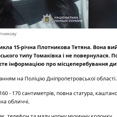
отникову
никла 15-річна Плотникова Тетяна. Вона ви
ського типу Томаківка і не повернулася. П
ієте інформацією про місцеперебування д
ланням на
Поліцію Дніпропетровської області
т 160 - 170 сантиметрів, повна статура, каштан
 на обличчі.
к, телефон та малу чорну музичну колонку.