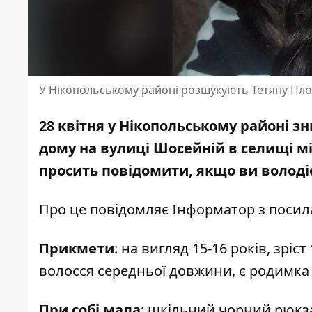
У Нікопольському районі розшукують Тетяну Пл
28 квітня у Нікопольському районі з
дому на вулиці Шосейній в селищі мі
просить повідомити, якщо ви волод
Про це повідомляє Інформатор з поси
Прикмети
: на вигляд 15-16 років, зріс
волосся середньої довжини, є родимка
При собі мала
: шкільний чорний рюкза