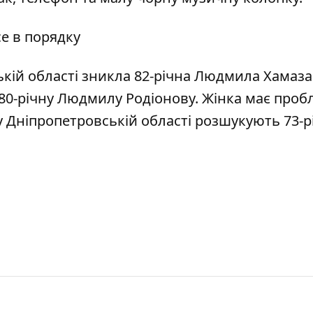
се в порядку
ькій області
зникла 82-річна Людмила Хамаза
80-річну Людмилу Родіонову
. Жінка має проб
 у Дніпропетровській області
розшукують 73-р