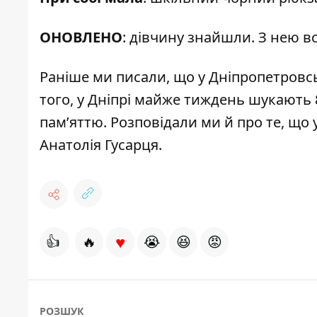
ОНОВЛЕНО
: дівчину знайшли. З нею в
Раніше ми писали, що у Дніпропетровс
того, у Дніпрі майже тиждень
шукають 
пам’яттю. Розповідали ми й про те, що
Анатолія Гусарця
.
♥
👍
🔥
😭
😆
😡
РОЗШУК