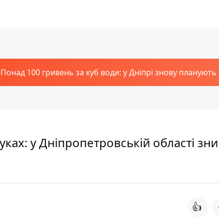
Понад 100 гривень за куб води: у Дніпрі знову планують
ках: у Дніпропетровській області зн
👍