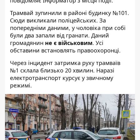
повідомляє Інформатор з місця події.
Трамвай зупинили в районі будинку №101.
Сюди викликали поліцейських. За
попередніми даними, у чоловіка при собі
були два запали від гранати. Даний
громадянин
не є військовим
. Усі
обставини встановлять правоохоронці.
Через інцидент затримка руху трамваїв
№1 склала близько 20 хвилин. Наразі
електротранспорт курсує у звичному
режимі.