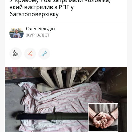
який вистрелив з РПГ у
багатоповерхівку
Олег Більдін
ЖУРНАЛІСТ
👍