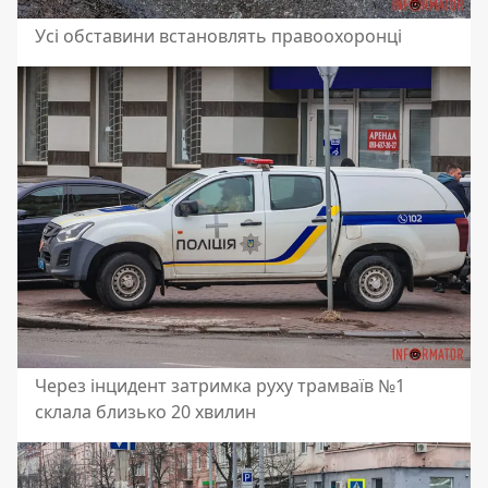
Усі обставини встановлять правоохоронці
Через інцидент затримка руху трамваїв №1
склала близько 20 хвилин