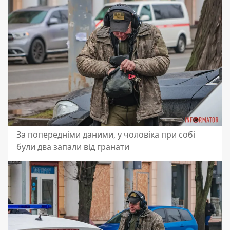
За попередніми даними, у чоловіка при собі
були два запали від гранати