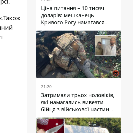
рсі.
Ціна питання – 10 тисяч
доларів: мешканець
х
.Також
Кривого Рогу намагався
ічний
переправити чоловіка до
Словаччини
і
21:20
Затримали трьох чоловіків,
які намагались вивезти
бійця з військової частини
до Дніпра за 7 тисяч
доларів: серед них був лікар