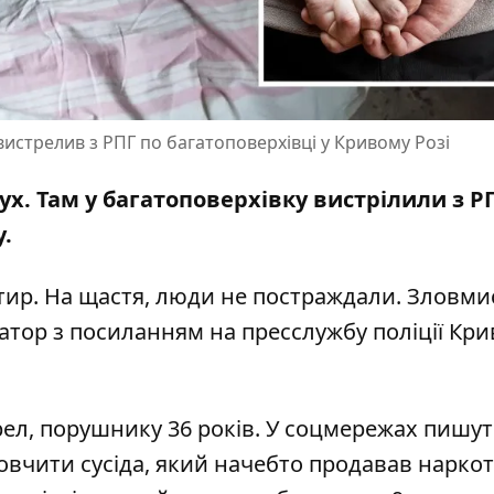
вистрелив з РПГ по багатоповерхівці у Кривому Розі
бух. Там
у багатоповерхівку вистрілили з Р
у.
ир. На щастя, люди не постраждали. Зловми
атор з посиланням на пресслужбу поліції Кри
ел, порушнику 36 років.
У соцмережах пишут
ровчити сусіда, який начебто продавав нарко