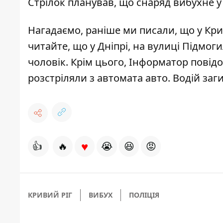
Стрілок планував, що снаряд вибухне у п
Нагадаємо, раніше ми писали, що
у Кри
читайте, що
у Дніпрі, на вулиці Підмог
чоловік
. Крім цього, Інформатор пові
розстріляли з автомата авто
. Водій заг
♥
👍
🔥
😭
😆
😡
КРИВИЙ РІГ
ВИБУХ
ПОЛІЦІЯ