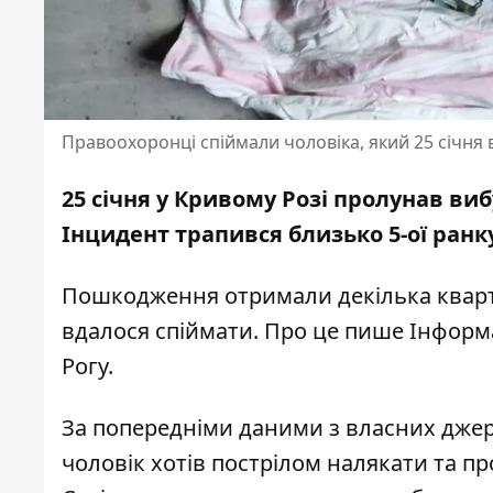
Правоохоронці спіймали чоловіка, який 25 січня 
25 січня у Кривому Розі пролунав ви
Інцидент трапився близько 5-ої ранк
Пошкодження отримали декілька кварт
вдалося спіймати. Про це пише Інформ
Рогу.
За попередніми даними з власних джер
чоловік хотів пострілом налякати та п