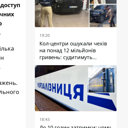
 доступ
учних
р
.
19:20
Кол-центри ошукали чехів
ілька
на понад 12 мільйонів
гривень: судитимуть
йн
дніпрянина, який
.
організував
транснаціональну злочинну
ажень.
організацію
ільного
18:43
До 10 годин затримки: чому