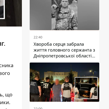
22:40
ПГ
.
Хвороба серця забрала
життя головного сержанта з
Дніпропетровської області
Юрія Свистуна
сника
вого
ь, що
тики.
22:00