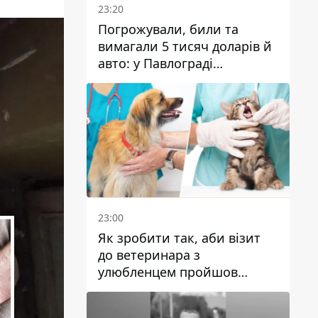
23:20
Погрожували, били та
вимагали 5 тисяч доларів й
авто: у Павлограді
затримали двох чоловіків
23:00
Як зробити так, аби візит
до ветеринара з
улюбленцем пройшов
спокійно: прості поради