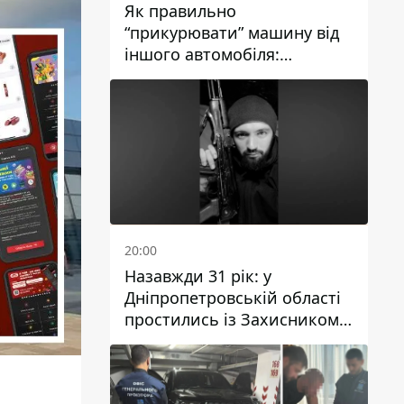
Як правильно
“прикурювати” машину від
іншого автомобіля:
інструкція для водіїв
20:00
Назавжди 31 рік: у
Дніпропетровській області
простились із Захисником
Олександром Рєпіним