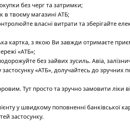
окупки без черг та затримки;
к в твоєму магазині АТБ;
онтролюйте власні витрати та зберігайте еле
ська картка, з якою Ви завжди отримаєте приє
мережі «АТБ»;
одорожуйте без зайвих зусиль. Авіа, залізнич
у застосунку «АТБ», долучайтесь до зручних п
оровим. Тут просто та зручно замовити ліки в
клієнту у швидкому поповненні банківської ка
тей застосунку.