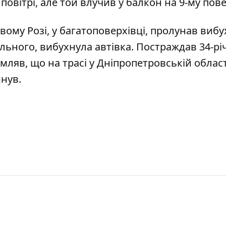
овітрі, але той влучив у балкон на 9-му пове
вому Розі, у багатоповерхівці, пролунав вибу
ильного, вибухнула автівка. Постраждав 34-р
домляв, що
на трасі у Дніпропетровській област
инув.