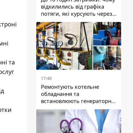
відхилились від графіка
потяги, які курсують через
Дніпро та область
ктроні
мні
ні та
ослуг
17:40
Ремонтують котельне
ід
обладнання та
встановлюють генераторні
установки: як у Дніпрі
ртки
готуються до
опалювального сезону