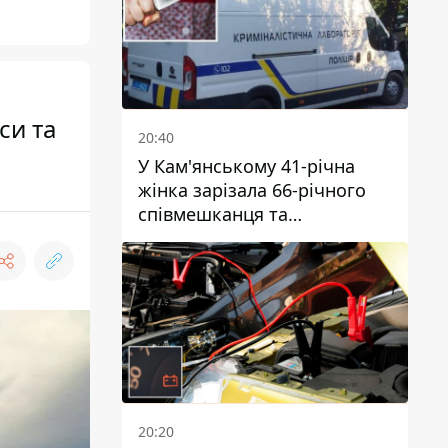
си та
20:40
У Кам'янському 41-річна
жінка зарізала 66-річного
співмешканця та
намагалась обманути
поліцейських
20:20