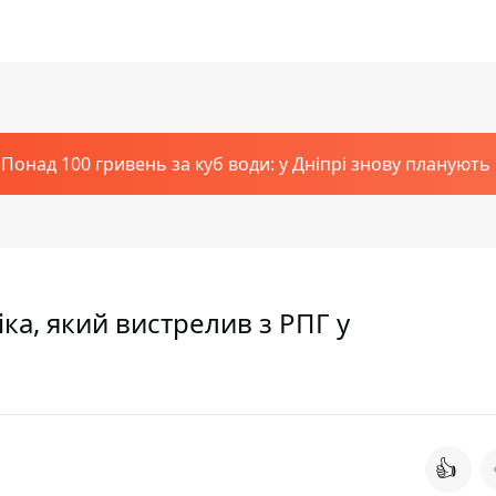
Понад 100 гривень за куб води: у Дніпрі знову планують
ка, який вистрелив з РПГ у
👍