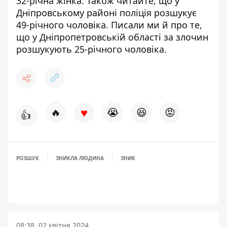
32-річна жінка
. Також читайте, що у
Дніпровському районі
поліція розшукує
49-річного чоловіка
. Писали ми й про те,
що у Дніпропетровській області
за злочин
розшукують
25-річного чоловіка.
♥
🔥
😭
😆
😡
👍
РОЗШУК
ЗНИКЛА ЛЮДИНА
ЗНИК
08:38, 02 квітня 2024