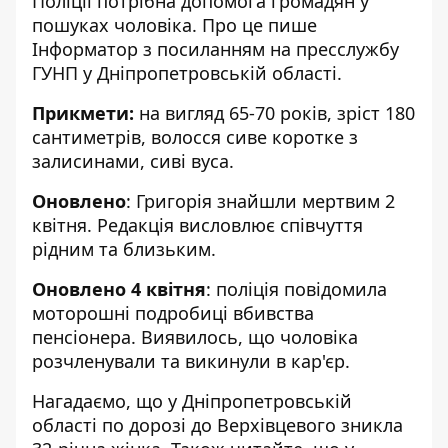
Поліції потрібна допомога громадян у
пошуках чоловіка. Про це пише
Інформатор з посиланням
на пресслужбу
ГУНП
у Дніпропетровській області.
Прикмети:
на вигляд 65-70 років, зріст 180
сантиметрів, волосся сиве коротке з
залисинами, сиві вуса.
Оновлено
: Григорія
знайшли мертвим 2
квітня
. Редакція висловлює співчуття
рідним та близьким.
Оновлено 4 квітня
: поліція повідомила
моторошні подробиці вбивства
пенсіонера
. Виявилось, що чоловіка
розчленували та викинули в кар'єр.
Нагадаємо, що у Дніпропетровській
області
по дорозі до Верхівцевого зникла