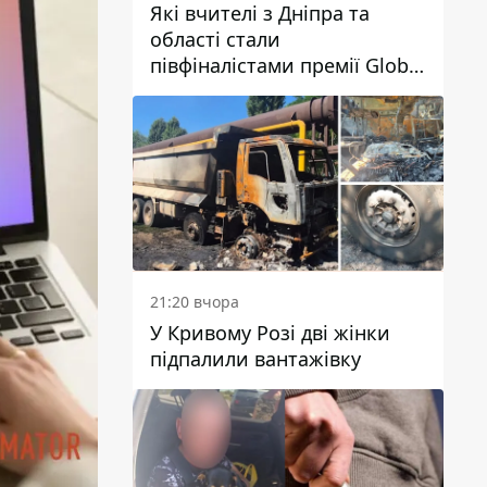
Які вчителі з Дніпра та
області стали
півфіналістами премії Global
Teacher Prize Ukraine 2026
21:20 вчора
У Кривому Розі дві жінки
підпалили вантажівку