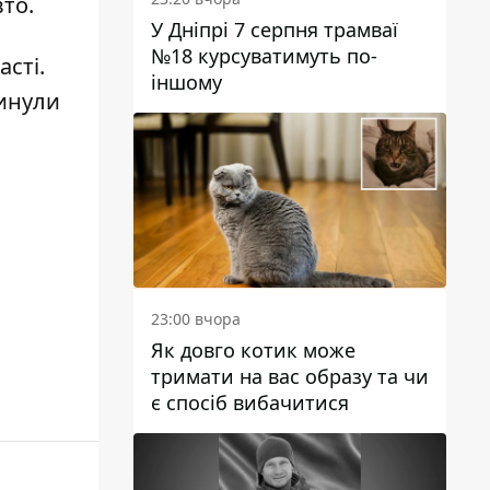
вто.
У Дніпрі 7 серпня трамваї
№18 курсуватимуть по-
асті
.
іншому
инули
23:00 вчора
Як довго котик може
тримати на вас образу та чи
є спосіб вибачитися