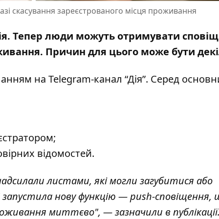
разі скасування зареєстрованого місця проживання
кція. Тепер люди можуть отримувати спові
оживання.
Причин для цього може бути декі
анням на Telegram-канал “Дія”
. Серед основн
єстратором;
овірних відомостей.
надсилали листами, які могли загубитися або
 запустила нову функцію — push-сповіщення, 
роживання миттєво", — зазначили в публікації