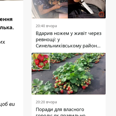
щення
20:40 вчора
лька.
Вдарив ножем у живіт через
ревнощі: у
их
Синельниківському районі
затримали 49-річного
чоловіка за вбивство
20:20 вчора
щоб ви
Поради для власного
.
городу: як правильно