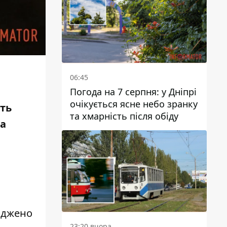
06:45
Погода на 7 серпня: у Дніпрі
очікується ясне небо зранку
сть
та хмарність після обіду
за
коджено
23:20 вчора