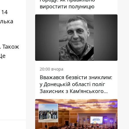
виростити полуницю
 14
ілька
. Також
Ще
20:00 вчора
Вважався безвісти зниклим:
у Донецькій області поліг
Захисник з Кам’янського
Антон Красовський