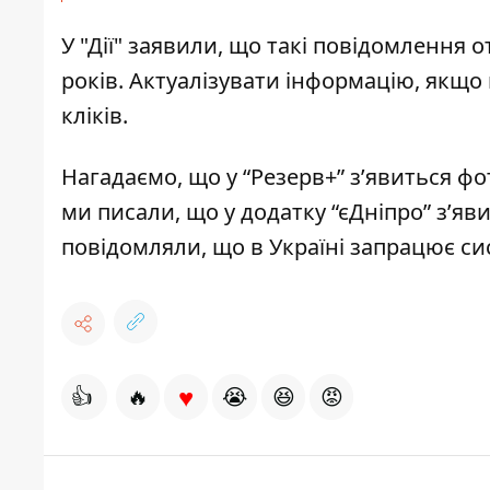
У "Дії" заявили, що такі повідомлення 
років. Актуалізувати інформацію, якщо 
кліків.
Нагадаємо, що у “Резерв+”
з’явиться фо
ми писали, що у додатку “єДніпро”
з’яв
повідомляли, що
в Україні запрацює си
♥
👍
🔥
😭
😆
😡