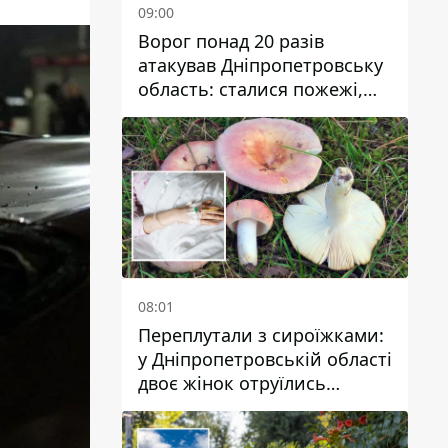
09:00
Ворог понад 20 разів
атакував Дніпропетровську
область: сталися пожежі,
постраждали будинки,
інфраструктура та авто
08:01
Переплутали з сироїжками:
у Дніпропетровській області
двоє жінок отруїлись
грибами