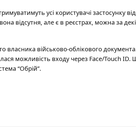
отримуватимуть усі користувачі застосунку від
вона відсутня, але є в реєстрах, можна за дек
то власника військово-облікового документа
илася можливість входу через Face/Touch ID
. 
стема “Обрій”
.