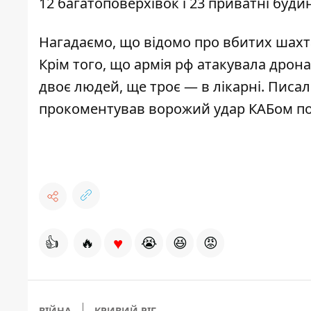
12 багатоповерхівок і 23 приватні буди
Нагадаємо, що
відомо про
вбитих шахта
Крім того, що армія рф атакувала дрона
двоє людей, ще троє — в лікарні
. Писа
прокоментував ворожий удар КАБом п
♥
👍
🔥
😭
😆
😡
ВІЙНА
КРИВИЙ РІГ