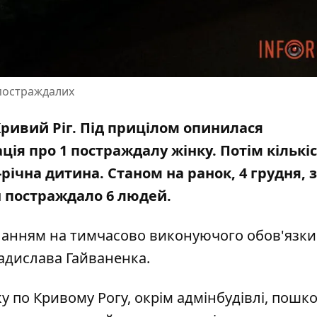
 постраждалих
Кривий Ріг. Під прицілом
опинилася
ація про 1 постраждалу жінку.
Потім кількі
3-річна дитина. Станом на ранок, 4 грудня, 
н постраждало 6 людей.
иланням на тимчасово виконуючого обов'язки
адислава Гайваненка.
ку по Кривому Рогу, окрім адмінбудівлі, пош