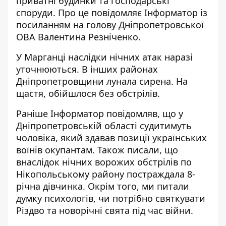
приватні будинки та господарські
споруди. Про це повідомляє Інформатор із
посиланням
на голову Дніпропетровської
ОВА Валентина Резніченко.
У Марганці наслідки нічних атак наразі
уточнюються. В інших районах
Дніпропетровщини лунала сирена. На
щастя, обійшлося без обстрілів.
Раніше Інформатор повідомляв, що у
Дніпропетровській області судитимуть
чоловіка, який
здавав позиції українських
воїнів
окупантам. Також писали, що
внаслідок нічних ворожих обстрілів по
Нікопольському району
постраждала 8-
річна дівчинка
. Окрім того, ми питали
думку психологів, чи потрібно
святкувати
Різдво та новорічні свята
під час війни.