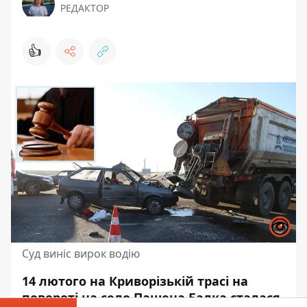
РЕДАКТОР
👍
Суд виніс вирок водію
14 лютого на Криворізькій трасі на
повороті на село Пашена Балка сталася