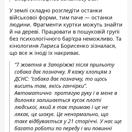
У землі складно розгледіти останки
військової форми, тим паче — останки
людини. Фрагменти куртки можуть знайти
й на дереві. Працювати в пошуковій групі
без психологічного бар'єра неможливо. Та
кінологиня Лариса Борисенко зізналася,
що все ж іноді їх накриває.
“7 жовтня в Запоріжжі після прильоту
собака дає позначку. Я кажу хлопцям з
ДСНС: “собака дає позначку, то щось
висить там, якісь ганчірки”.
Автоматично протягую руку і в мене в
долонях залишається кусок плоті
людської, який я так тримаю і це не
лякає, це шокує. Це ненормально, що
таке відбувається у 21 сторіччі. У нас ще
багато роботи по переду і ми повинні