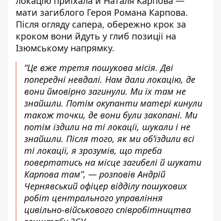
локацію приїхала й Наталя Карпова —
мати загиблого Героя Романа Карпова.
Після огляду сапера, обережно крок за
кроком вони йдуть у глиб позиції на
Ізюмському напрямку.
“Це вже третя пошукова місія. Дві
попередні невдалі. Нам дали локацію, де
вони ймовірно загинули. Ми їх там не
знайшли. Потім окупанти матері кинули
також точки, де вони були закопані. Ми
потім їздили на ті локації, шукали і не
знайшли. Після того, як ми об’їздили всі
ті локації, я зрозумів, що треба
повертатись на місце загибелі й шукати
Карпова там”, — розповів Андрій
Чернявський офіцер відділу пошукових
робіт центрального управління
цивільно-військового співробітництва