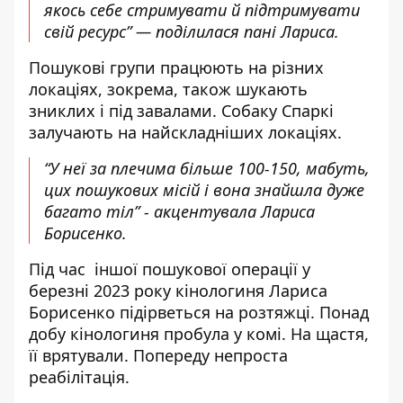
якось себе стримувати й підтримувати
свій ресурс” — поділилася пані Лариса.
Пошукові групи працюють на різних
локаціях, зокрема, також шукають
зниклих і під завалами. Собаку Спаркі
залучають на найскладніших локаціях.
“У неї за плечима більше 100-150, мабуть,
цих пошукових місій і вона знайшла дуже
багато тіл” - акцентувала Лариса
Борисенко.
Під час іншої пошукової операції у
березні 2023 року кінологиня
Лариса
Борисенко підірветься на розтяжці
. Понад
добу кінологиня пробула у комі. На щастя,
її врятували. Попереду непроста
реабілітація.