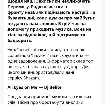
Щодня наші Захисники наближають
Перемогу. Радісні
звістки з
фронту
неабияк підіймають настрій. Та
бувають дні, коли думки про майбутнє
не дають нам спокою. В цей час на
допомогу приходить музика. Вона не
тільки відволікає, а й підтримує та
бадьорить.
Українські співаки записують нашою
солов’їною “лікуючі” пісні. Слухати їх —
одне задоволення.
Інформатор
склав топ
пісень, які зараз слухають у Дніпрі. Для
цього ми використовували дані
сервісу
Shazam
.
All Eyes on Me — Dj Belite
Поєднання приємної музики та сильних
слів. Пісня про боротьбу та виклики