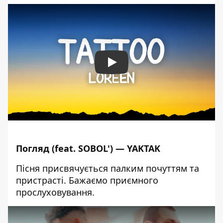
Play
Погляд (feat. SOBOL') — YAKTAK
Пісня присвячується палким почуттям та
пристрасті. Бажаємо приємного
прослуховування.