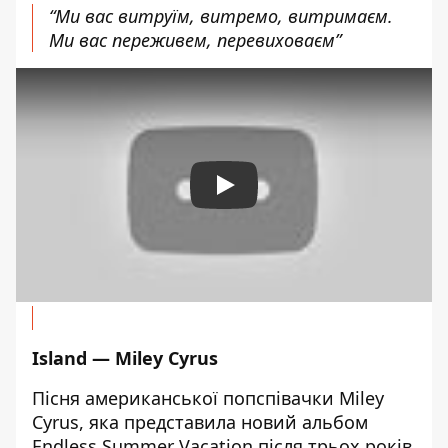
“Ми вас витруїм, витремо, витримаєм.
Ми вас переживем, перевиховаєм”
Play
Island
— Miley Cyrus
Пісня американської попспівачки Miley
Cyrus, яка представила новий альбом
Endless Summer Vacation після трьох років