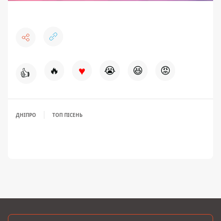
♥
🔥
😭
😆
😡
👍
ДНІПРО
ТОП ПІСЕНЬ