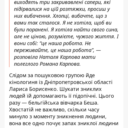
виходять три закривавлені сапери, які
підірвалися на цій розтяжки, просиш у
них вибачення. Хлопці, вибачте, що з
вами так сталося. Я не хотіла, щоб ви
були поранені. Я хотіла найти свого сина,
але не ціною, розумієте, чужого життя. І
вони собі: “це наша робота. Не
переживайте, це наша робота”, —
розповіла Наталя Карпова мати
полеглого Романа Карпова.
Слідом за пошуковою групою йде
кінологиня із Дніпропетровської області
Лариса Борисенко. Шукати зниклих
людей їй допомагають її підопічні. Цього
разу — бельгійська вівчарка Беша.
Хвостатій не важливо, скільки часу
минуло з моменту зникнення людини,
вона все одно почує запах зниклої людини