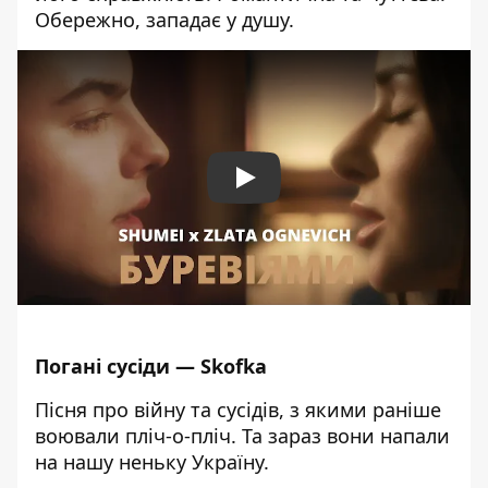
Обережно, западає у душу.
Play
Погані сусіди — Skofka
Пісня про війну та сусідів, з якими раніше
воювали пліч-о-пліч. Та зараз вони напали
на нашу неньку Україну.