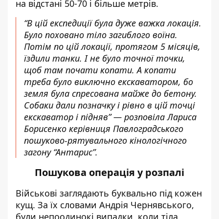
на відстані 50-70 і більше метрів.
“В цій експедиції була дуже важка локація.
Було поховано тіло загиблого воїна.
Потім по цій локації, протягом 5 місяців,
їздили танки. І не було точної точки,
щоб там почати копати. А копати
треба було виключно екскаватором, бо
земля була спресована майже до бетону.
Собаки дали позначку і рівно в цій точці
екскаватор і підняв” — розповіла Лариса
Борисенко керівниця Павлоградського
пошуково-рятувального кінологічного
загону “Антарис”.
Пошукова операція у розпалі
Військові заглядають буквально під кожен
кущ. За їх словами Андрія Чернявського,
були непоодинокі випадки, коли тіла