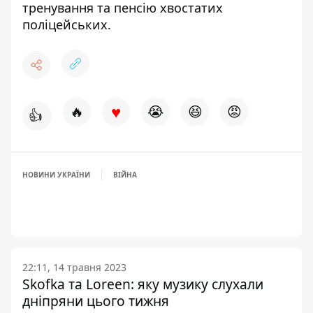
тренування та пенсію хвостатих
поліцейських.
♥
🔥
😭
😆
😡
👍
НОВИНИ УКРАЇНИ
ВІЙНА
22:11, 14 травня 2023
Skofka та Loreen: яку музику слухали
дніпряни цього тижня