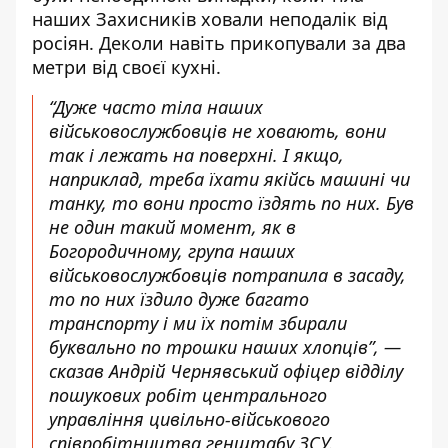
наших Захисників ховали неподалік від
росіян. Деколи навіть прикопували за два
метри від своєї кухні.
“Дуже часто тіла наших
військовослужбовців не ховають, вони
так і лежать на поверхні. І якщо,
наприклад, треба їхати якійсь машині чи
танку, то вони просто їздять по них. Був
не один такий момент, як в
Богородичному, група наших
військовослужбовців потрапила в засаду,
то по них їздило дуже багато
транспорту і ми їх потім збирали
буквально по трошки наших хлопців”, —
сказав Андрій Чернявський офіцер відділу
пошукових робіт центрального
управління цивільно-військового
співробітництва генштабу ЗСУ.