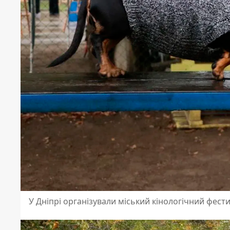
У Дніпрі організували міський кінологічний фести