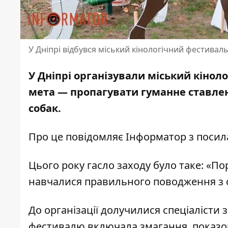
У Дніпрі відбувся міський кінологічний фестивал
У Дніпрі організували міський кіноло
мета — пропагувати гуманне ставлен
собак.
Про це повідомляє Інформатор з посил
Цього року гасло заходу було таке: «По
навчалися правильного поводження з 
До організації долучилися спеціалісти 
фестивалю включала змагання, показов