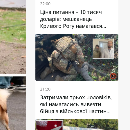
22:00
Ціна питання – 10 тисяч
доларів: мешканець
Кривого Рогу намагався
переправити чоловіка до
Словаччини
21:20
Затримали трьох чоловіків,
які намагались вивезти
бійця з військової частини
до Дніпра за 7 тисяч
доларів: серед них був лікар