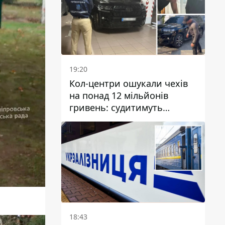
19:20
Кол-центри ошукали чехів
на понад 12 мільйонів
гривень: судитимуть
дніпрянина, який
організував
транснаціональну злочинну
організацію
18:43