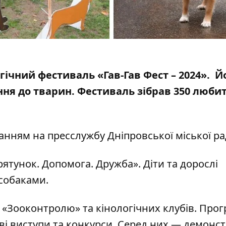
ь
гічний фестиваль «Гав-Гав Фест – 2024». Й
ня до тварин. Фестиваль зібрав 350 люби
анням на пресслужбу Дніпровської міської р
рятунок. Допомога. Дружба». Діти та дорослі
собаками.
з «Зооконтролю» та кінологічних клубів. Про
і виступи та конкурси. Серед них — демонст