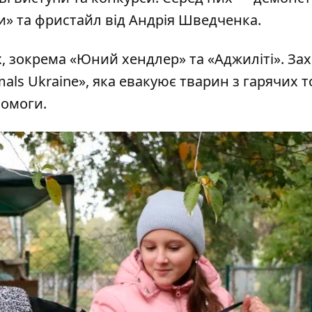
и» та фристайл від Андрія Шведченка.
, зокрема «Юний хендлер» та «Аджиліті». Зах
als Ukraine», яка евакуює тварин з гарячих т
помоги.