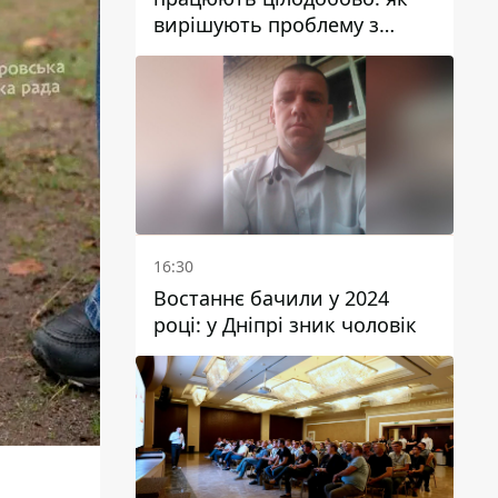
вирішують проблему з
водою у Марганецькій
громаді
16:30
Востаннє бачили у 2024
році: у Дніпрі зник чоловік