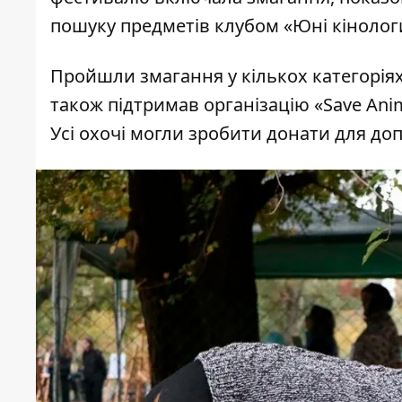
пошуку предметів клубом «Юні кінолог
Пройшли змагання у кількох категоріях
також підтримав організацію «Save Anim
Усі охочі могли зробити донати для до