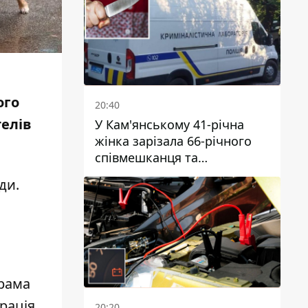
ого
20:40
телів
У Кам'янському 41-річна
жінка зарізала 66-річного
співмешканця та
намагалась обманути
ади.
поліцейських
грама
рація
20:20