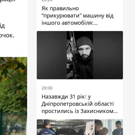
Як правильно
“прикурювати” машину від
іншого автомобіля:
ід
інструкція для водіїв
очок.
20:00
Назавжди 31 рік: у
Дніпропетровській області
простились із Захисником
Олександром Рєпіним