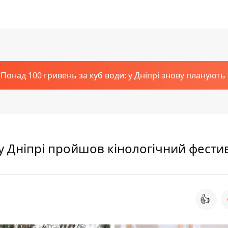
Понад 100 гривень за куб води: у Дніпрі знову планують
 у Дніпрі пройшов кінологічний фести
👍