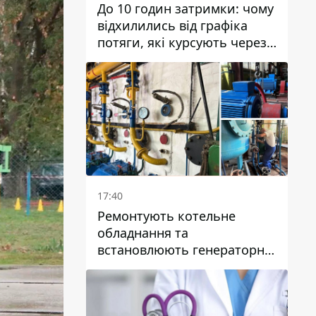
До 10 годин затримки: чому
відхилились від графіка
потяги, які курсують через
Дніпро та область
17:40
Ремонтують котельне
обладнання та
встановлюють генераторні
установки: як у Дніпрі
готуються до
опалювального сезону