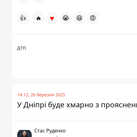
♥
👍
🔥
😭
😆
😡
ДТП
14:12, 26 березня 2025
У Дніпрі буде хмарно з прояснен
Стас Руденко