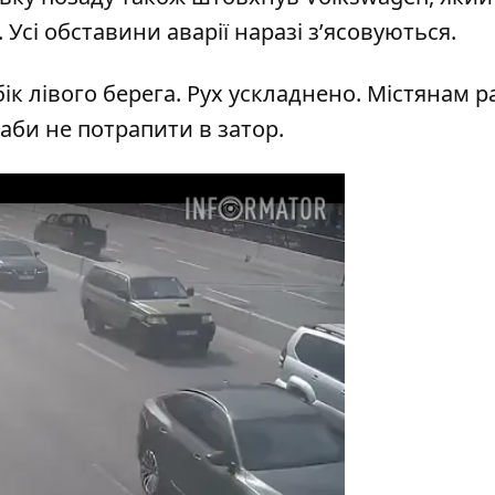
 Усі обставини аварії наразі з’ясовуються.
бік лівого берега. Рух ускладнено. Містянам р
аби не потрапити в затор.