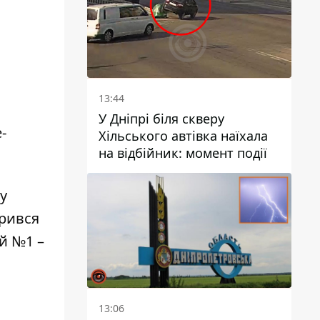
13:44
У Дніпрі біля скверу
-
Хільського автівка наїхала
на відбійник: момент події
у
орився
ай №1 –
13:06