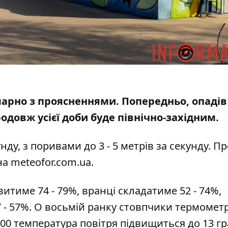
хмарно з проясненнями. Попередньо, опадів
одовж усієї доби буде північно-західним.
унду, з поривами до 3 - 5 метрів за секунду. П
на
meteofor.com.ua
.
витиме 74 - 79%, вранці складатиме 52 - 74%,
7 - 57%. О восьмій ранку стовпчики термомет
:00 температура повітря підвищиться до 13 гр