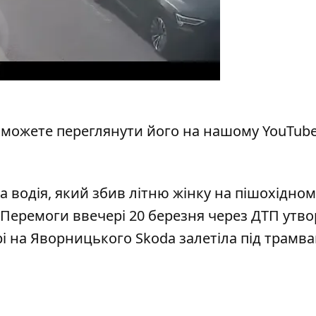
и можете переглянути його
на нашому YouTube
а водія, який збив літню жінку на пішохідном
 Перемоги ввечері 20 березня через ДТП утв
рі на Яворницького Skoda залетіла під трамв