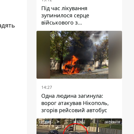
Під час лікування
зупинилося серце
військового з
адять
Дніпропетровської області
Ростислава Лупашка
14:27
Одна людина загинула:
ворог атакував Нікополь,
згорів рейсовий автобус