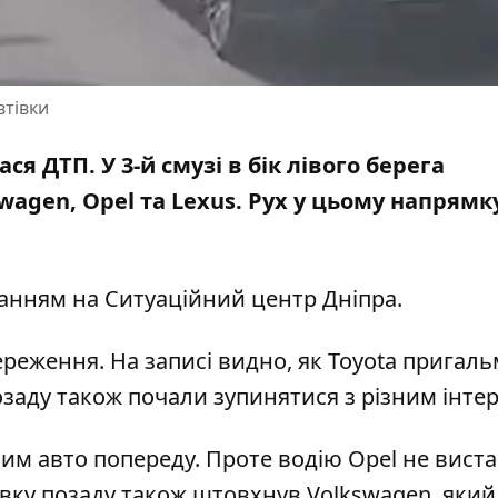
втівки
я ДТП. У 3-й смузі в бік лівого берега
wagen, Opel та Lexus. Рух у цьому напрямк
ланням на
Ситуаційний центр Дніпра
.
реження. На записі видно, як Toyota пригал
заду також почали зупинятися з різним інте
им авто попереду. Проте водію Opel не вист
Автівку позаду також штовхнув Volkswagen, який