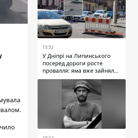
15:52
у
У Дніпрі на Липинського
посеред дороги росте
провалля: яма вже зайняла
смугу руху
ьмувала
рвалом.
ачило
15:12