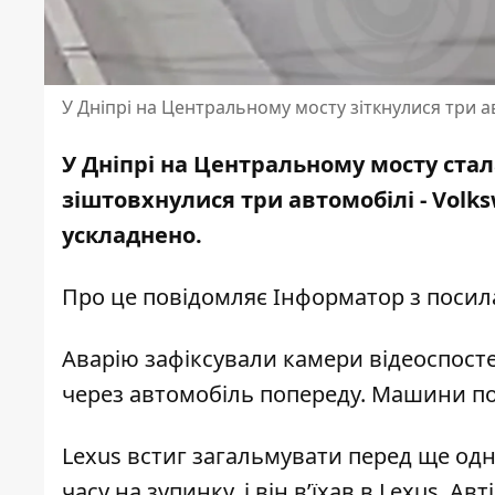
У Дніпрі на Центральному мосту зіткнулися три а
У Дніпрі на Центральному мосту сталас
зіштовхнулися три автомобілі - Volks
ускладнено.
Про це повідомляє Інформатор з поси
Аварію зафіксували камери відеоспосте
через автомобіль попереду. Машини по
Lexus встиг загальмувати перед ще одн
часу на зупинку, і він в’їхав в Lexus. 