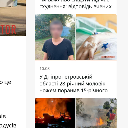
схуднення: відповідь вчених
10:03
У Дніпропетровській
ро це
області 28-річний чоловік
ножем поранив 15-річного
хлопця
рів
адусів