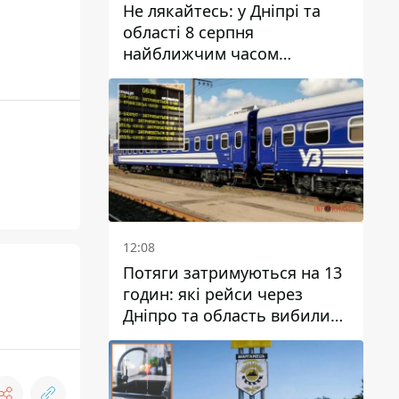
Не лякайтесь: у Дніпрі та
області 8 серпня
найближчим часом
очікується гроза
12:08
Потяги затримуються на 13
годин: які рейси через
Дніпро та область вибилися
з графіка