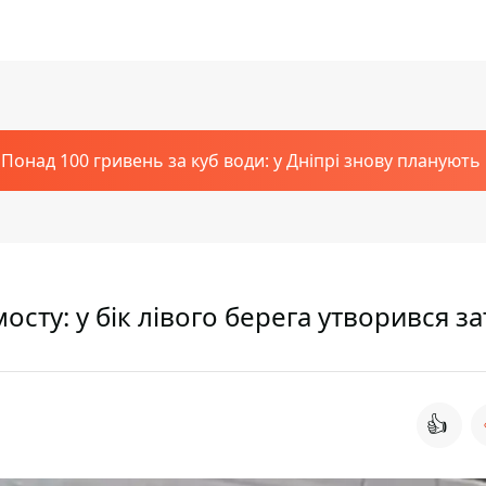
Понад 100 гривень за куб води: у Дніпрі знову планують
сту: у бік лівого берега утворився з
👍