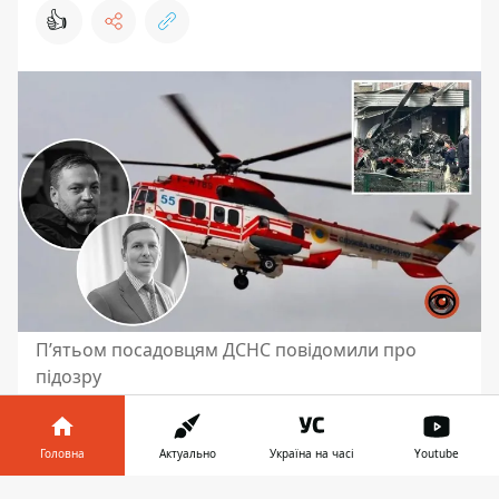
👍
П’ятьом посадовцям ДСНС повідомили про
підозру
ДБР завершило розслідування
авіакатастрофи у Броварах. Вона
Головна
Актуально
Україна на часі
Youtube
сталася 18 січня 2023 року, поруч з