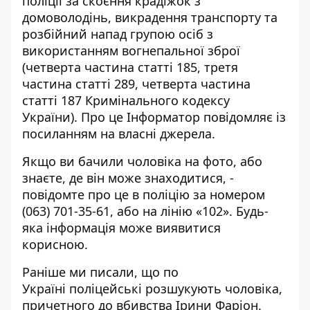
поліції за скоєння крадіжок з
домоволодінь, викрадення транспорту та
розбійний напад групою осіб з
використанням вогнепальної зброї
(четверта частина статті 185, третя
частина статті 289, четверта частина
статті 187 Кримінального кодексу
України). Про це Інформатор повідомляє із
посиланням на власні джерела.
Якщо ви бачили чоловіка на фото, або
знаєте, де він може знаходитися, -
повідомте про це в поліцію за номером
(063) 701-35-61
, або на лінію «102». Будь-
яка інформація може виявитися
корисною.
Раніше ми писали, що по
Україні
поліцейські розшукують чоловіка,
причетного до вбивства Ірини Фаріон
.