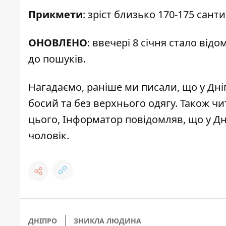
Прикмети
: зріст близько 170-175 сант
ОНОВЛЕНО
: ввечері 8 січня стало від
до пошуків.
Нагадаємо, раніше ми писали, що
у Дні
босий та без верхнього одягу
. Також ч
цього, Інформатор повідомляв, що у Д
чоловік
.
ДНІПРО
ЗНИКЛА ЛЮДИНА