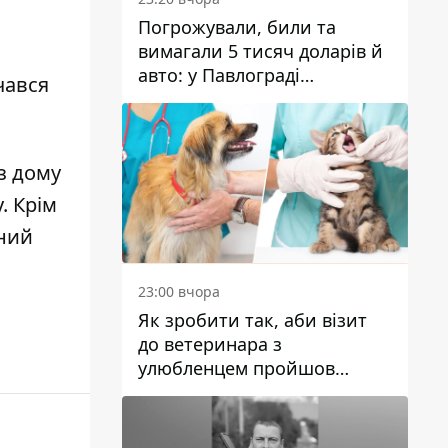
Погрожували, били та
вимагали 5 тисяч доларів й
авто: у Павлограді
чався
затримали двох чоловіків
з дому
у
. Крім
чний
23:00 вчора
Як зробити так, аби візит
до ветеринара з
улюбленцем пройшов
спокійно: прості поради