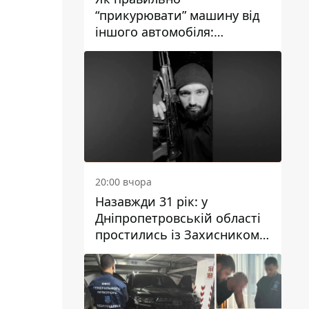
“прикурювати” машину від
іншого автомобіля:
інструкція для водіїв
20:00 вчора
Назавжди 31 рік: у
Дніпропетровській області
простились із Захисником
Олександром Рєпіним