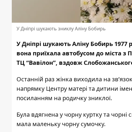
У Дніпрі шукають зниклу Аліну Бобирь
У Дніпрі шукають Аліну Бобирь 1977 р
вона приїхала автобусом до міста з 
ТЦ “Вавілон”, вздовж Слобожанського 
Останній раз жінка виходила на зв’язок
напрямку Центру матері та дитини імен
посиланням на родичку зниклої.
Була вдягнена у чорну куртку та чорні 
мала маленьку чорну сумочку.