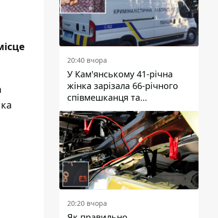
місце
20:40 вчора
У Кам'янському 41-річна
жінка зарізала 66-річного
а
співмешканця та
нка
намагалась обманути
поліцейських
20:20 вчора
Як правильно