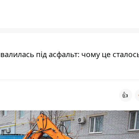
овалилась під асфальт: чому це сталось
👍