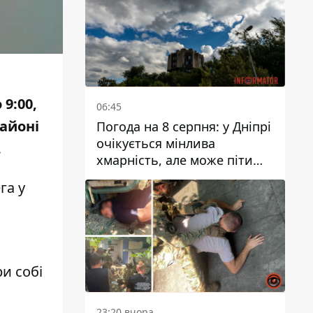
9:00,
06:45
районі
Погода на 8 серпня: у Дніпрі
очікується мінлива
.
хмарність, але може піти
дощ
га у
ри собі
23:20 вчора