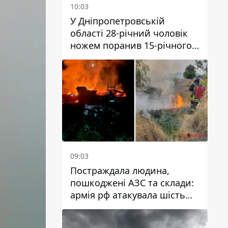
10:03
У Дніпропетровській
області 28-річний чоловік
ножем поранив 15-річного
хлопця
09:03
Постраждала людина,
пошкоджені АЗС та склади:
армія рф атакувала шість
районів Дніпропетровської
області