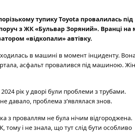
Запорізькому тупику
Toyota провалилась під
 поруч з ЖК «Бульвар Зоряний». Вранці на 
атором «відкопали» автівку.
аходилась в машині в момент інциденту. Вон
ертала, асфальт провалився під машиною. Жі
2024 рік у дворі були проблеми з трубами.
не давало, проблема з’являлася знов.
янка з проваллям не була нічим відгороджена.
 тому і не знала, що тут слід бути особливо