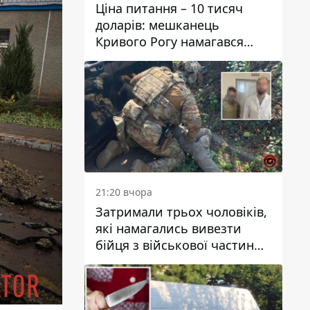
Ціна питання – 10 тисяч
доларів: мешканець
Кривого Рогу намагався
переправити чоловіка до
Словаччини
21:20 вчора
Затримали трьох чоловіків,
які намагались вивезти
бійця з військової частини
до Дніпра за 7 тисяч
доларів: серед них був лікар