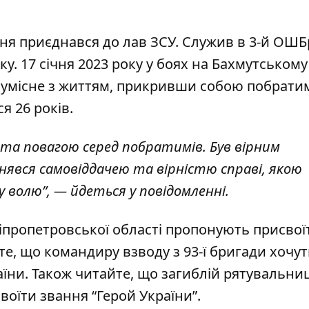
ня приєднався до лав ЗСУ. Служив
в 3-й ОШБ
. 17 січня 2023 року у боях на Бахмутському
умісне з життям
, прикривши собою побратим
я 26 років.
а повагою серед побратимів. Був вірним
нявся самовіддачею та вірністю справі, якою
у волю”, — йдеться у повідомленні.
іпропетровської області
пропонують присвої
 те, що
командиру взводу з 93-ї бригади
хочут
аїни. Також читайте, що
загиблій рятувальниц
оїти звання “Герой України”.