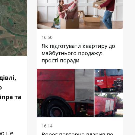
16:50
Як підготувати квартиру до
майбутнього продажу:
прості поради
івлі,
о
іпра та
16:14
ро це
Ворог повторно вдарив по