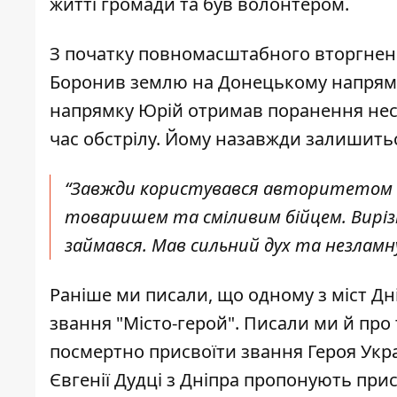
житті громади та був волонтером.
З початку повномасштабного вторгнен
Боронив землю на Донецькому напрямку
напрямку Юрій
отримав поранення нес
час обстрілу. Йому назавжди залишитьс
“З
авжди користувався авторитетом т
товаришем та сміливим бійцем. Виріз
займався. Мав сильний дух та незламн
Раніше ми писали, що одному з міст Дн
звання "Місто-герой"
. Писали ми й про
посмертно присвоїти звання Героя Укр
Євгенії Дудці
з Дніпра пропонують присв