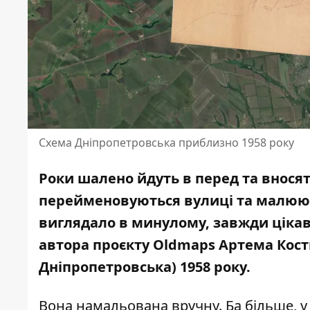
Схема Дніпропетровська приблизно 1958 року
Роки шалено йдуть в перед та вносят
перейменовуються вулиці та малюютьс
виглядало в минулому
, завжди ціка
автора проєкту Oldmaps Артема Кост
Дніпропетровська) 1958 року.
Вона намальована вручну. Ба більше, у