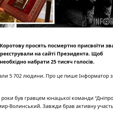
Коротову просять посмертно присвоїти зв
ареєстрували
на сайті Президента. Щоб
необхідно набрати 25 тисяч голосів.
али 5 702 людини. Про це пише Інформатор
з
4 роки був гравцем юнацької команди “Дніпро
имир-Волинський. Завжди брав активну участь