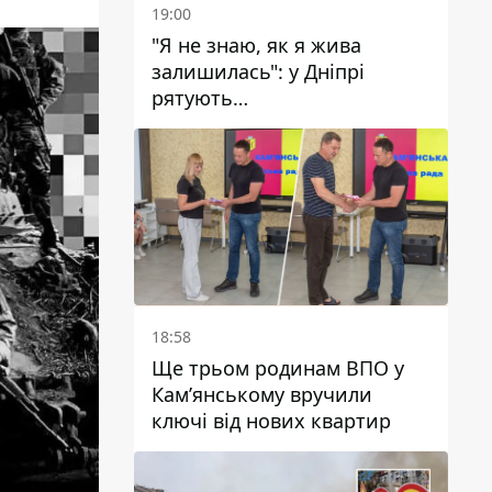
19:00
"Я не знаю, як я жива
залишилась": у Дніпрі
рятують
військовослужбовицю та
мати чотирьох дітей, яку
поранив КАБ
18:58
Ще трьом родинам ВПО у
Кам’янському вручили
ключі від нових квартир