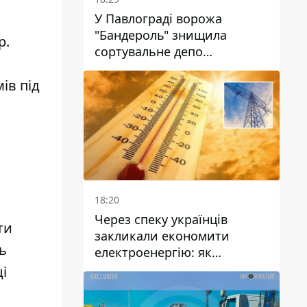
У Павлограді ворожа
"Бандероль" знищила
р.
сортувальне депо
"Укрпошти" та вбила двох
працівниць
ів під
18:20
Через спеку українців
ти
закликали економити
ь
електроенергію: як
уникнути перевантаження
і
мереж