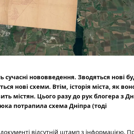
ь сучасні нововведення. Зводяться нові буд
я нові схеми. Втім, історія міста,
як вон
вить містян.
Цього разу до рук блогера з Дн
юка потрапила схема Дніпра (тоді
 документі відсутній штамп з інформацією. П