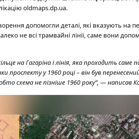
лікацію oldmaps.dp.ua
.
ворення допомогли деталі, які вказують на пе
далеко не всі трамвайні лінії, саме вони допо
льце на Гагаріна і лінія, яка проходить саме п
янки проспекту у 1960 році – він був перенесени
обто схема не пізніше 1960 року”, — написав 