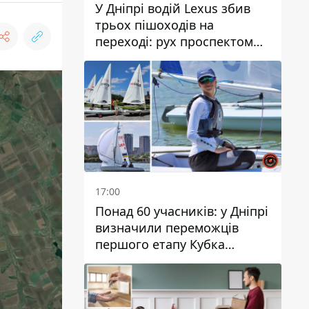
У Дніпрі водій Lexus збив
трьох пішоходів на
переході: рух проспектом
Науки ускладнений
17:00
Понад 60 учасників: у Дніпрі
визначили переможців
першого етапу Кубка
України з вітрильного
спорту