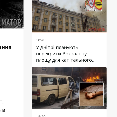
18:40
ання
У Дніпрі планують
перекрити Вокзальну
площу для капітального
ремонту будинку, в який
влучила ворожа ракета: які
терміни
”,
 в
18:29