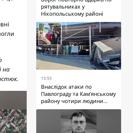
рятувальниках у
Нікопольському районі
вні
могли
о
й на
Костюк.
15:55
Внаслідок атаки по
Павлограду та Кам’янському
району чотири людини
загинули, семеро зазнали
поранень