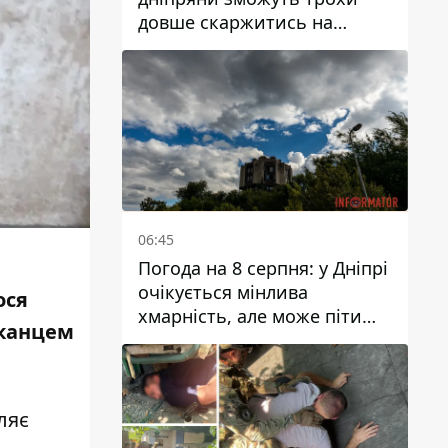
довше скаржитись на
заплановані тарифи на воду
на 2027 рік
06:45
Погода на 8 серпня: у Дніпрі
очікується мінлива
ося
хмарність, але може піти
шканцем
дощ
ляє