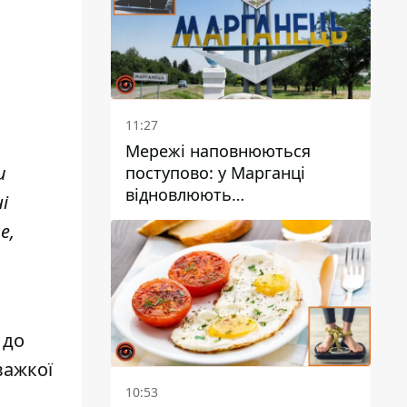
11:27
Мережі наповнюються
и
поступово: у Марганці
відновлюють
і
водопостачання
е,
 до
важкої
10:53