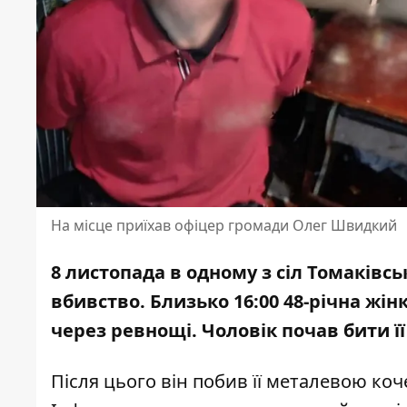
На місце приїхав офіцер громади Олег Швидкий
8 листопада в одному з сіл Томаківс
вбивство. Близько 16:00 48-річна жі
через ревнощі. Чоловік
почав бити ї
Після цього він побив її металевою коч