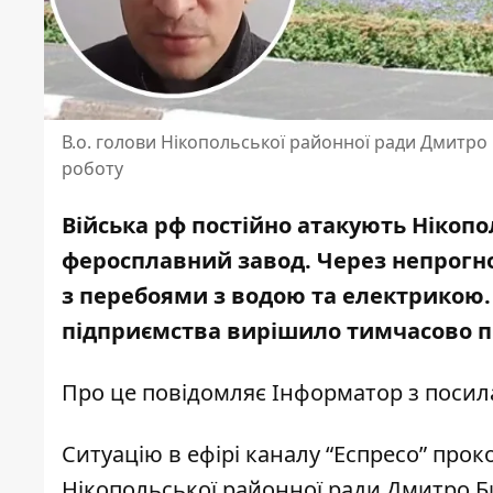
В.о. голови Нікопольської районної ради Дмитр
роботу
Війська рф постійно атакують Нікопол
феросплавний завод. Через непрогно
з
перебоями з водою та електрикою
підприємства вирішило тимчасово
п
Про це повідомляє Інформатор з поси
Ситуацію
в ефірі каналу “Еспресо”
проко
Нікопольської районної ради Дмитро 