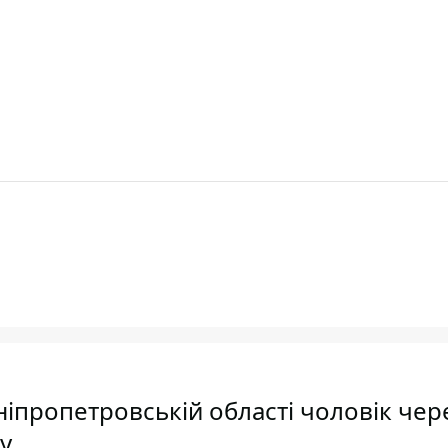
іпропетровській області чоловік чер
у