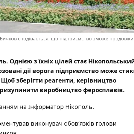
о Бичков сподівається, що підприємство зможе продовжи
ь. Однією з їхніх цілей стає Нікопольськи
зовані дії ворога підприємство може стик
. Щоб зберігти реагенти, керівництво
ризупинити виробництво феросплавів
.
ланням на
Інформатор Нікополь
.
ментував виконувач обов’язків голови
Бичков.