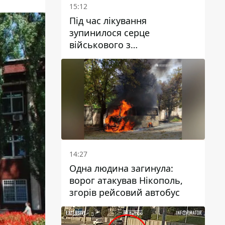
15:12
Під час лікування
зупинилося серце
військового з
Дніпропетровської області
Ростислава Лупашка
14:27
Одна людина загинула:
ворог атакував Нікополь,
згорів рейсовий автобус