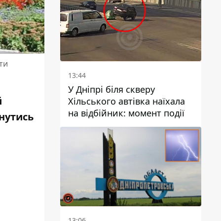
ти
13:44
У Дніпрі біля скверу
й
Хільського автівка наїхала
на відбійник: момент події
нутись
13:06