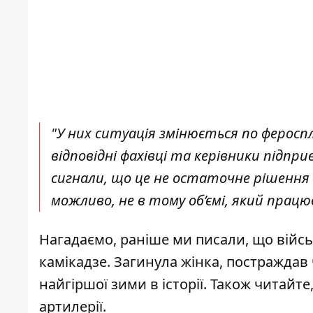
"У них ситуація змінюється по фероспл
відповідні фахівці та керівники підпри
сигнали, що це не остаточне рішення 
можливо, не в тому об’ємі, який працюв
Нагадаємо, раніше ми писали, що
в
ійс
камікадзе
. Загинула жінка, постраждав
найгіршої зими
в історії. Також читайт
артилерії
.