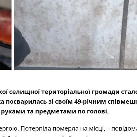
ької селищної територіальної громади стал
нка посварилась зі своїм 49-річним співме
ї руками
та предметами по голові.
ергою. Потерпіла померла на місці, – повідом