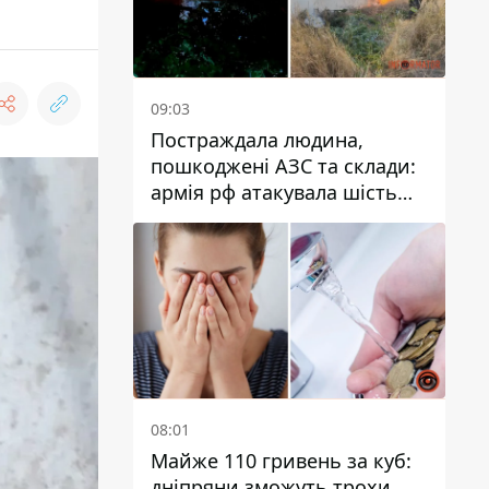
09:03
Постраждала людина,
пошкоджені АЗС та склади:
армія рф атакувала шість
районів Дніпропетровської
області
08:01
Майже 110 гривень за куб:
дніпряни зможуть трохи