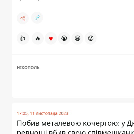
♥
👍
🔥
😭
😆
😡
НІКОПОЛЬ
17:05, 11 листопада 2023
Побив металевою кочергою: у Дн
ревнощі вбив свою співмешканк