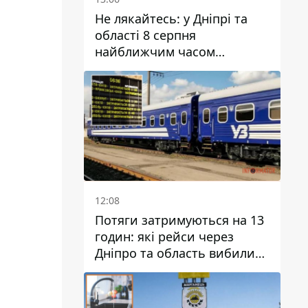
Не лякайтесь: у Дніпрі та
області 8 серпня
найближчим часом
очікується гроза
12:08
Потяги затримуються на 13
годин: які рейси через
Дніпро та область вибилися
з графіка