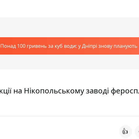
Понад 100 гривень за куб води: у Дніпрі знову планують
ії на Нікопольському заводі фероспл
👍