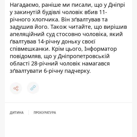
Нагадаємо, раніше ми писали, що
у Дніпрі
у закинутій будівлі чоловік вбив 11-
річного хлопчика
. Він зґвалтував та
задушив його. Також читайте, що
вирішив
апеляційний суд стосовно чоловіка, який
ґвалтував 14-річну доньку своєї
співмешканки
. Крім цього, Інформатор
повідомляв, що
у Дніпропетровській
області 28-річний чоловік намагався
зґвалтувати 6-річну падчерку
.
ДИТИНА
ПРОКУРАТУРА