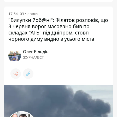
17:54, 03 червня
"Вилупки йоб@ні": Філатов розповів, що
3 червня ворог масовано бив по
складах "АТБ" під Дніпром, стовп
чорного диму видно з усього міста
Олег Більдін
ЖУРНАЛІСТ