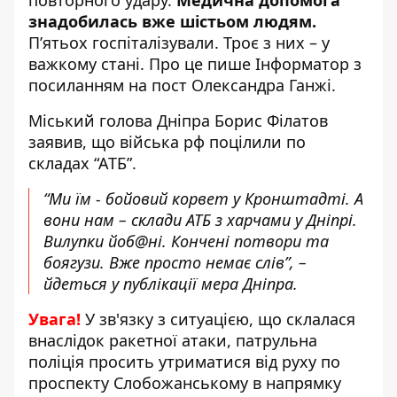
повторного удару.
Медична допомога
знадобилась вже шістьом людям.
П’ятьох госпіталізували. Троє з них – у
важкому стані. Про це пише Інформатор з
посиланням на
пост Олександра Ганжі
.
Міський голова Дніпра
Борис Філатов
заявив
, що війська рф поцілили по
складах “АТБ”.
“Ми їм - бойовий корвет у Кронштадті. А
вони нам – склади АТБ з харчами у Дніпрі.
Вилупки йоб@ні. Кончені потвори та
боягузи. Вже просто немає слів”, –
йдеться у публікації мера Дніпра.
Увага!
У зв'язку з ситуацією, що склалася
внаслідок ракетної атаки, патрульна
поліція просить утриматися від руху по
проспекту Слобожанському в напрямку