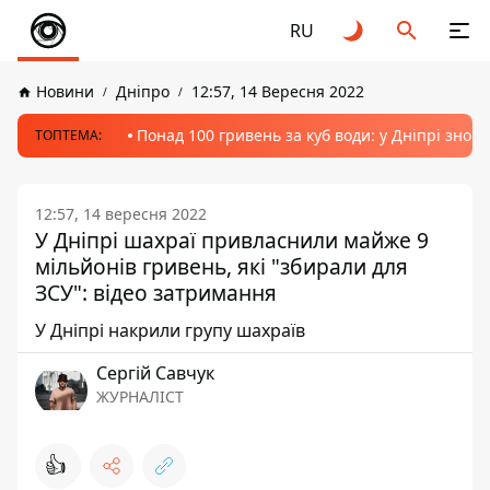
RU
Новини
Дніпро
12:57, 14 Вересня 2022
Понад 100 гривень за куб води: у Дніпрі знов
ТОПТЕМА:
12:57, 14 вересня 2022
У Дніпрі шахраї привласнили майже 9
мільйонів гривень, які "збирали для
ЗСУ": відео затримання
У Дніпрі накрили групу шахраїв
Сергій Савчук
ЖУРНАЛІСТ
👍