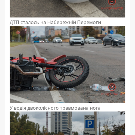
ДТП сталось на Набережній Перемоги
У водія двоколісного травмована нога