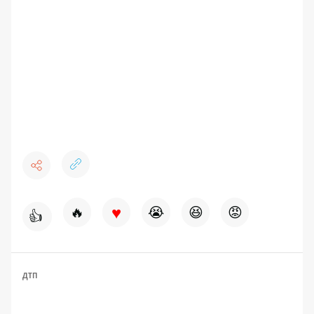
♥
🔥
😭
😆
😡
👍
ДТП