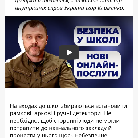
цигарки й алкоголь», - зазначив Міністр
внутрішніх справ України Ігор Клименко.
Play
На входах до шкіл збираються встановити
рамкові, аркові і ручні детектори. Це
необхідно, щоб сторонні люди не могли
потрапити до навчального закладу й
пронести у нього щось небезпечне.