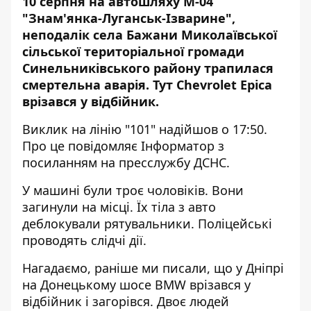
10 серпня на автошляху М-04
"Знам'янка-Луганськ-Ізварине",
неподалік села Бажани Миколаївської
сільської територіальної громади
Синельниківського району трапилася
смертельна аварія. Тут Chevrolet Epica
врізався у відбійник.
Виклик на лінію "101" надійшов о 17:50.
Про це повідомляє
Інформатор
з
посиланням
на пресслужбу ДСНС.
У машині були троє чоловіків. Вони
загинули на місці. Їх тіла з авто
деблокували рятувальники. Поліцейські
проводять слідчі дії.
Нагадаємо, раніше ми писали, що у Дніпрі
на Донецькому шосе BMW врізався у
відбійник і загорівся. Двоє людей