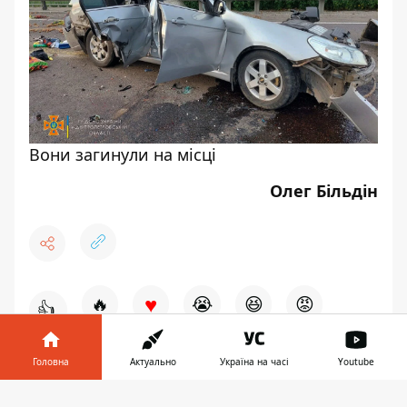
Вони загинули на місці
Олег Більдін
♥
🔥
😭
😆
😡
👍
Головна
Актуально
Україна на часі
Youtube
Інформатор у