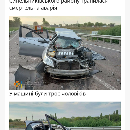
Синельниківського району трапилася
смертельна аварія
У машині були троє чоловіків